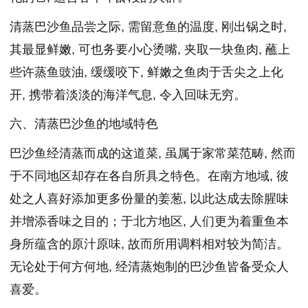
清蒸巴沙鱼品尝之际, 需留意鱼的温度, 刚出锅之时,
其最显鲜嫩, 可也务要小心烫嘴, 夹取一块鱼肉, 蘸上
些许蒸鱼豉油, 缓缓咬下, 鲜嫩之鱼肉于舌尖之上化
开, 携带着淡淡的海洋气息, 令入回味无穷。
六、清蒸巴沙鱼的地域特色
巴沙鱼经清蒸而成的这道菜, 虽属于家常菜范畴, 然而
于不同地区却存在各自所具之特色。在南方地域, 彼
处之人喜好添加更多份量的姜葱, 以此达成去除腥味
并增添香味之目的；于北方地区, 人们更为着重鱼本
身所蕴含的原汁原味, 故而所用调料相对较为简洁。
无论处于何方何地, 经清蒸炮制的巴沙鱼皆备受众人
喜爱。