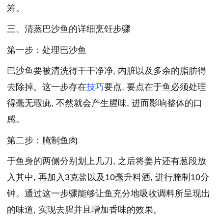
筹。
三、清蒸巴沙鱼的详细烹饪步骤
第一步：处理巴沙鱼
巴沙鱼要被清洗得干干净净, 内脏以及多余的脂肪得
去除掉。这一步存在
技巧
要点, 要点在于鱼必须处理
得毫无瑕疵, 不然就会产生腥味, 进而影响整体的口
感。
第二步：腌制鱼肉
于鱼身的两侧分别划上几刀, 之后将姜片还有葱段放
入其中, 再加入3克盐以及10毫升料酒, 进行腌制10分
钟。通过这一步骤能够让鱼充分地吸收调料所呈现出
的味道, 实现去腥并且增加香味的效果。