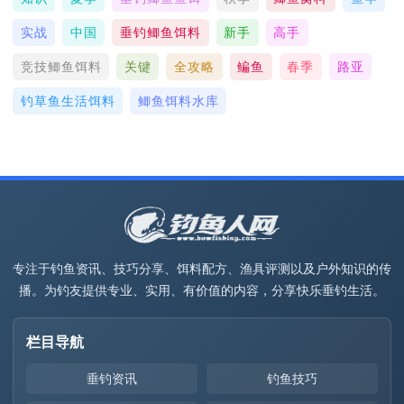
实战
中国
垂钓鲫鱼饵料
新手
高手
竞技鲫鱼饵料
关键
全攻略
鳊鱼
春季
路亚
钓草鱼生活饵料
鲫鱼饵料水库
专注于钓鱼资讯、技巧分享、饵料配方、渔具评测以及户外知识的传
播。为钓友提供专业、实用、有价值的内容，分享快乐垂钓生活。
栏目导航
垂钓资讯
钓鱼技巧