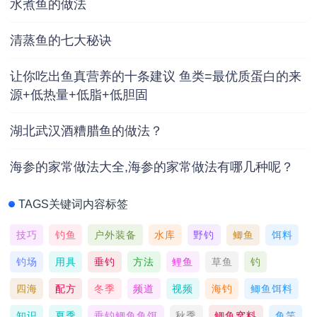
水煮鱼的做法
清蒸鱼的七大秘诀
让你吃出鱼真营养的十条建议 鱼类=最优质蛋白的来
源+低热量+低脂+低胆固
湖北武汉酒糟腊鱼的做法？
海参的家常做法大全,海参的家常做法有哪几种呢？
TAGS关键词内容标签
技巧
钓鱼
户外装备
水库
野钓
鲫鱼
饵料
钓场
用具
垂钓
方法
鲤鱼
草鱼
钓
四海
配方
冬季
频道
视频
海钓
鲫鱼饵料
知识
夏季
垂钓鲫鱼鱼饵
秋季
鲫鱼窝料
鱼竿