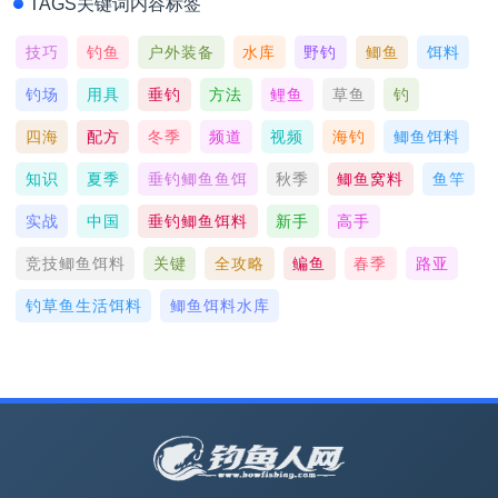
TAGS关键词内容标签
技巧
钓鱼
户外装备
水库
野钓
鲫鱼
饵料
钓场
用具
垂钓
方法
鲤鱼
草鱼
钓
四海
配方
冬季
频道
视频
海钓
鲫鱼饵料
知识
夏季
垂钓鲫鱼鱼饵
秋季
鲫鱼窝料
鱼竿
实战
中国
垂钓鲫鱼饵料
新手
高手
竞技鲫鱼饵料
关键
全攻略
鳊鱼
春季
路亚
钓草鱼生活饵料
鲫鱼饵料水库