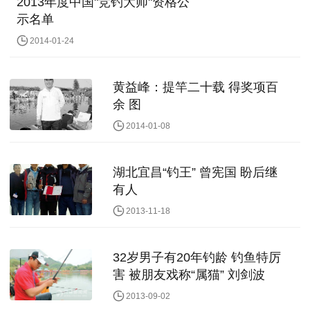
2013年度中国"竞钓大师"资格公
示名单
2014-01-24
黄益峰：提竿二十载 得奖项百
余 图
2014-01-08
湖北宜昌“钓王” 曾宪国 盼后继
有人
2013-11-18
32岁男子有20年钓龄 钓鱼特厉
害 被朋友戏称“属猫” 刘剑波
2013-09-02