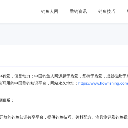
钓鱼人网
垂钓资讯
钓鱼技巧
中有爱，便是动力；中国钓鱼人网源起于热爱，坚持于热爱，成就彼此于
合可用的中国垂钓知识平台，网站永久地址：
https://www.howfishing.com
得联系：
费开放的钓鱼知识共享平台，提供钓鱼技巧、饵料配方、渔具测评及钓鱼视