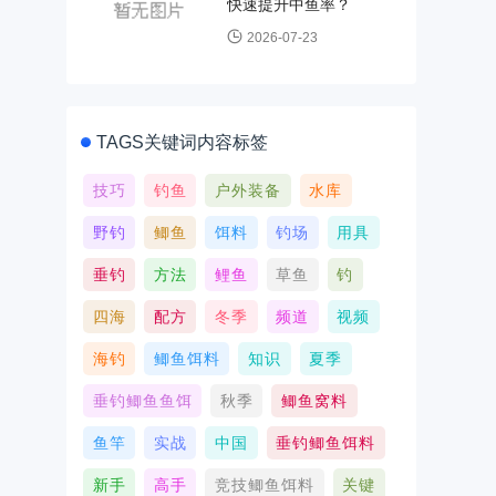
快速提升中鱼率？
2026-07-23
TAGS关键词内容标签
技巧
钓鱼
户外装备
水库
野钓
鲫鱼
饵料
钓场
用具
垂钓
方法
鲤鱼
草鱼
钓
四海
配方
冬季
频道
视频
海钓
鲫鱼饵料
知识
夏季
垂钓鲫鱼鱼饵
秋季
鲫鱼窝料
鱼竿
实战
中国
垂钓鲫鱼饵料
新手
高手
竞技鲫鱼饵料
关键