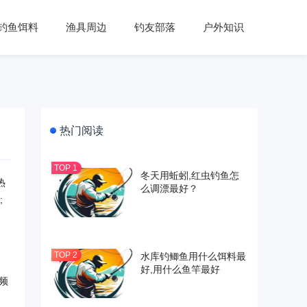
钓鱼饵料
渔具周边
钓友部落
户外知识
热门阅读
冬天用蚯蚓,红虫钓鱼怎
热
么调漂最好？
;
水库钓鲫鱼用什么饵料最
好,用什么鱼竿最好
频