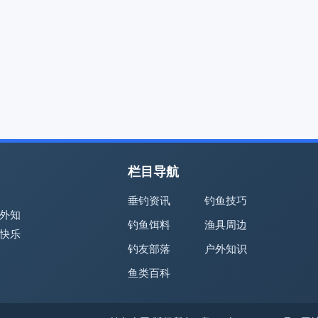
栏目导航
垂钓资讯
钓鱼技巧
外知
钓鱼饵料
渔具周边
快乐
钓友部落
户外知识
鱼类百科