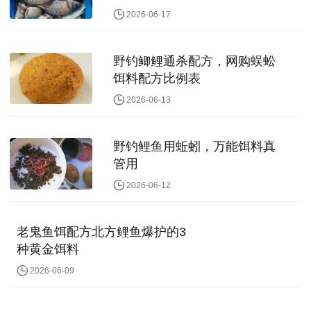
2026-06-17
野钓鲫鲤通杀配方，网购蜈蚣
饵料配方比例表
2026-06-13
野钓鲤鱼用蚯蚓，万能饵料真
管用
2026-06-12
老鬼鱼饵配方北方鲤鱼爆护的3
种黄金饵料
2026-06-09