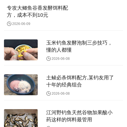
专攻大鲫鱼谷香发酵饵料配
方，成本不到10元
2026-06-09
玉米钓鱼发酵泡制三步技巧，
懂的人都懂
2026-06-08
土鲮必杀饵料配方,某钓友用了
十年的经典组合
2026-06-08
江河野钓鱼天然谷物加果酸小
药这样的饵料最管用