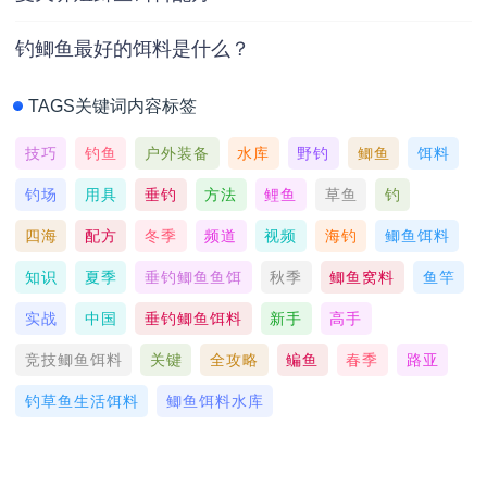
钓鲫鱼最好的饵料是什么？
TAGS关键词内容标签
技巧
钓鱼
户外装备
水库
野钓
鲫鱼
饵料
钓场
用具
垂钓
方法
鲤鱼
草鱼
钓
四海
配方
冬季
频道
视频
海钓
鲫鱼饵料
知识
夏季
垂钓鲫鱼鱼饵
秋季
鲫鱼窝料
鱼竿
实战
中国
垂钓鲫鱼饵料
新手
高手
竞技鲫鱼饵料
关键
全攻略
鳊鱼
春季
路亚
钓草鱼生活饵料
鲫鱼饵料水库