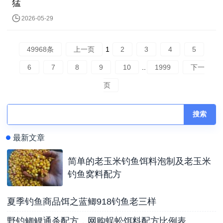
猛
2026-05-29
49968条
上一页
1
2
3
4
5
6
7
8
9
10
..
1999
下一
页
搜索
最新文章
简单的老玉米钓鱼饵料泡制及老玉米
钓鱼窝料配方
夏季钓鱼商品饵之蓝鲫918钓鱼老三样
野钓鲫鲤通杀配方，网购蜈蚣饵料配方比例表