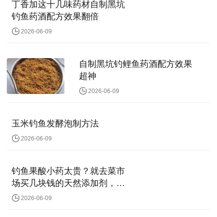
丁香加这十几味药材自制黑坑
钓鱼药酒配方效果翻倍
2026-06-09
自制黑坑钓鲤鱼药酒配方效果
超神
2026-06-09
玉米钓鱼发酵泡制方法
2026-06-09
钓鱼果酸小药太贵？就去菜市
场买几块钱的天然添加剂，效
果一样好
2026-06-09