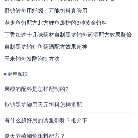
野钓鲤鱼用蚯蚓，万能饵料真管用
老鬼鱼饵配方北方鲤鱼爆护的3种黄金饵料
丁香加这十几味药材自制黑坑钓鱼药酒配方效果翻倍
自制黑坑钓鲤鱼药酒配方效果超神
玉米钓鱼发酵泡制方法
延申阅读
果酸的配料是怎样配制的?
秋钓黑坑鲫用天元饵料怎样搭配
有什么超好用的诱鱼剂呀？推介下
夏天养殖鲫鱼饵料配方？