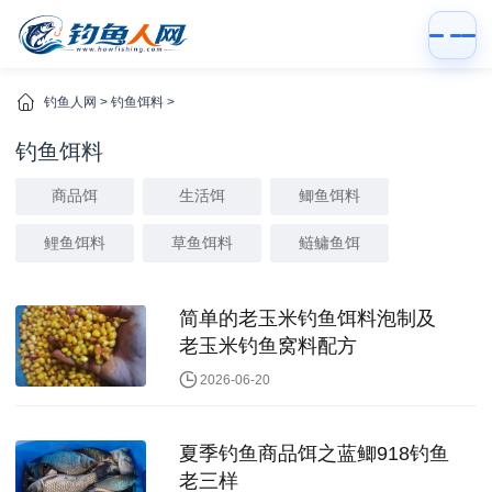
钓鱼人网
>
钓鱼饵料
>
钓鱼饵料
商品饵
生活饵
鲫鱼饵料
鲤鱼饵料
草鱼饵料
鲢鳙鱼饵
简单的老玉米钓鱼饵料泡制及
老玉米钓鱼窝料配方
2026-06-20
夏季钓鱼商品饵之蓝鲫918钓鱼
老三样