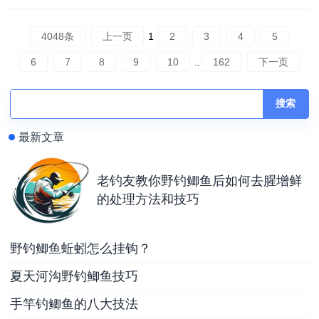
4048条
上一页
1
2
3
4
5
6
7
8
9
10
..
162
下一页
搜索
最新文章
老钓友教你野钓鲫鱼后如何去腥增鲜
的处理方法和技巧
野钓鲫鱼蚯蚓怎么挂钩？
夏天河沟野钓鲫鱼技巧
手竿钓鲫鱼的八大技法