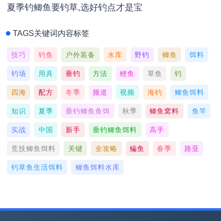
夏季钓鲫鱼要钓草,选好钓点才是宝
TAGS关键词内容标签
技巧
钓鱼
户外装备
水库
野钓
鲫鱼
饵料
钓场
用具
垂钓
方法
鲤鱼
草鱼
钓
四海
配方
冬季
频道
视频
海钓
鲫鱼饵料
知识
夏季
垂钓鲫鱼鱼饵
秋季
鲫鱼窝料
鱼竿
实战
中国
新手
垂钓鲫鱼饵料
高手
竞技鲫鱼饵料
关键
全攻略
鳊鱼
春季
路亚
钓草鱼生活饵料
鲫鱼饵料水库