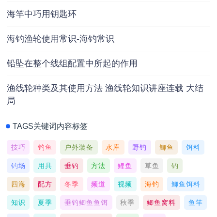
海竿中巧用钥匙环
海钓渔轮使用常识-海钓常识
铅坠在整个线组配置中所起的作用
渔线轮种类及其使用方法 渔线轮知识讲座连载 大结
局
TAGS关键词内容标签
技巧
钓鱼
户外装备
水库
野钓
鲫鱼
饵料
钓场
用具
垂钓
方法
鲤鱼
草鱼
钓
四海
配方
冬季
频道
视频
海钓
鲫鱼饵料
知识
夏季
垂钓鲫鱼鱼饵
秋季
鲫鱼窝料
鱼竿