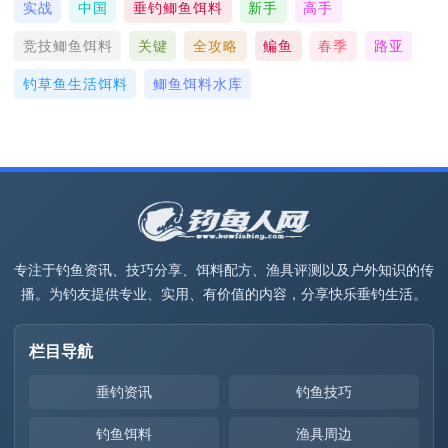
实战
中国
垂钓鲫鱼饵料
新手
高手
竞技鲫鱼饵料
关键
全攻略
鳊鱼
春季
路亚
钓草鱼生活饵料
鲫鱼饵料水库
专注于钓鱼资讯、技巧分享、饵料配方、渔具评测以及户外知识的传
播。为钓友提供专业、实用、有价值的内容，分享快乐垂钓生活。
栏目导航
垂钓资讯
钓鱼技巧
钓鱼饵料
渔具周边