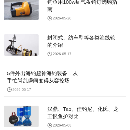
钓鱼用100w疝气夜钓灯选购指
南
2026-05-20
封闭式、纺车型等各类渔线轮
的介绍
2026-05-17
5件外出海钓超神海钓装备，从
手忙脚乱瞬间变得从容控场
2026-05-17
汉鼎、Tab、佳钓尼、化氏、龙
王恨鱼护对比
2026-05-08