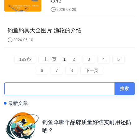
放枪
2026-03-29
钓鱼钓具大全图片,渔轮的介绍
2024-05-10
199条
上一页
1
2
3
4
5
6
7
8
下一页
搜索
最新文章
钓鱼伞哪个品牌质量好结实耐用还防
晒？