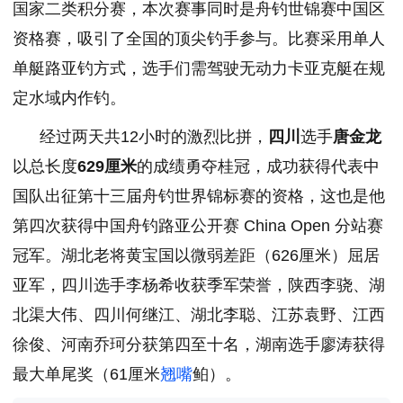
国家二类积分赛，本次赛事同时是舟钓世锦赛中国区
资格赛，吸引了全国的顶尖钓手参与。比赛采用单人
单艇路亚钓方式，选手们需驾驶无动力卡亚克艇在规
定水域内作钓。
经过两天共12小时的激烈比拼，
四川
选手
唐金龙
以总长度
6
29
厘米
的成绩勇夺桂冠，成功获得代表中
国队出征第十三届舟钓世界锦标赛的资格，这也是他
第四次获得中国舟钓路亚公开赛 China Open 分站赛
冠军。湖北老将黄宝国以微弱差距（626厘米）屈居
亚军，四川选手李杨希收获季军荣誉，陕西李骁、湖
北渠大伟、四川何继江、湖北李聪、江苏袁野、江西
徐俊、河南乔珂分获第四至十名，湖南选手廖涛获得
最大单尾奖（61厘米
翘嘴
鲌）。