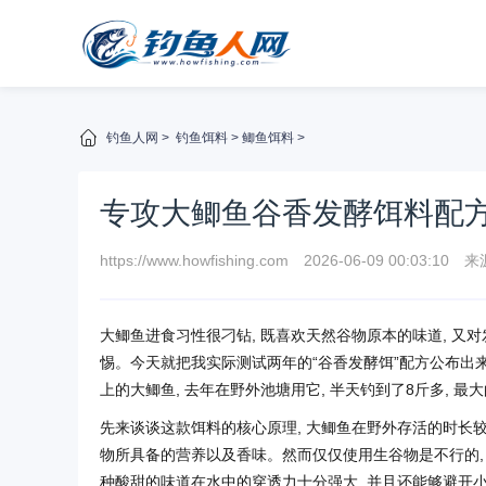
钓鱼人网
>
钓鱼饵料
>
鲫鱼饵料
>
专攻大鲫鱼谷香发酵饵料配方
https://www.howfishing.com
2026-06-09 00:03:10
来
大鲫鱼进食习性很刁钻, 既喜欢天然谷物原本的味道, 又
惕。今天就把我实际测试两年的“谷香发酵饵”配方公布出来,
上的大鲫鱼, 去年在野外池塘用它, 半天钓到了8斤多, 最
先来谈谈这款饵料的核心原理, 大鲫鱼在野外存活的时长较
物所具备的营养以及香味。然而仅仅使用生谷物是不行的, 
种酸甜的味道在水中的穿透力十分强大, 并且还能够避开小