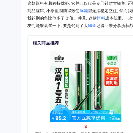
这款饵料有着独特优势, 它并非仅仅是专门针对大鲫鱼, 
商品腥饵, 小杂鱼闹腾得致使
浮漂
都无法稳定立住, 然而我
我钓到的鱼比他多了 3 倍。并且, 这款
饵料
成本低廉, 一
友们能够尝试一下, 要是钓到了大
鲫鱼
记得回来分享所获
相关商品推荐