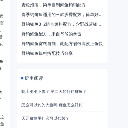
麦粒泡酒，简单自制鲫鱼钓饵配方
春季钓鲫鱼适用的三款腥香配方，简单好用留鱼久
要
二百
野钓鲫鱼3+2组合饵料配方，含野战蓝鲫、九一八等商品饵
,
野钓鲫鱼配方，来自爷爷的暴击
后
野钓鲫鱼窝料自制，此配方省钱高效上鱼快
,
野钓鲫鱼饵料搭配技巧分享
鱼
步
延申阅读
,
晚上刚刚下雪了,第二天如何钓鲫鱼？
结
将
怎么可以钓的大鱼吗 鲫鱼怎么好钓
匀之
天元鲫黄用什么可以代替？
鲫鱼