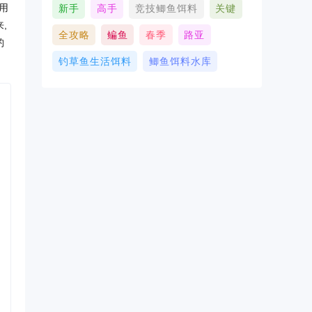
用
新手
高手
竞技鲫鱼饵料
关键
,
全攻略
鳊鱼
春季
路亚
钓
钓草鱼生活饵料
鲫鱼饵料水库