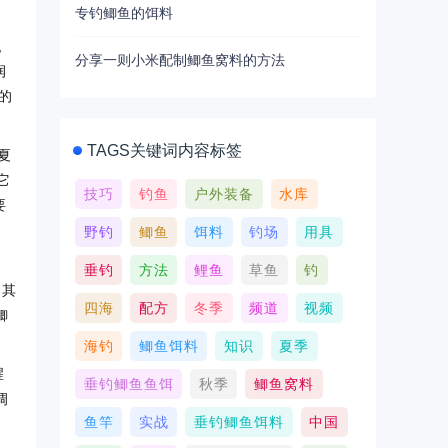
专钓鲫鱼的饵料
,
分享一则小米配制鲫鱼窝料的方法
润
的
TAGS关键词内容标签
夏
它
技巧
钓鱼
户外装备
水库
要
野钓
鲫鱼
饵料
钓场
用具
垂钓
方法
鲤鱼
草鱼
钓
。其
四海
配方
冬季
频道
视频
鲫
海钓
鲫鱼饵料
知识
夏季
腥
垂钓鲫鱼鱼饵
秋季
鲫鱼窝料
调
鱼竿
实战
垂钓鲫鱼饵料
中国