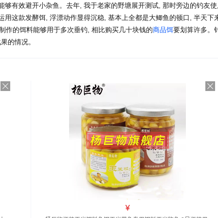
还能够有效避开小杂鱼。去年, 我于老家的野塘展开测试, 那时旁边的钓友使
运用这款发酵饵, 浮漂动作显得沉稳, 基本上全都是大鲫鱼的顿口, 半天下来
次制作的饵料能够用于多次垂钓, 相比购买几十块钱的
商品饵
要划算许多。
战果的情况。