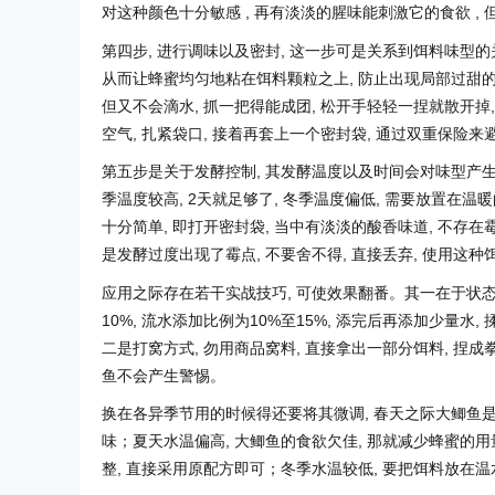
对这种颜色十分敏感 , 再有淡淡的腥味能刺激它的食欲 ,
第四步, 进行调味以及密封, 这一步可是关系到饵料味型的
从而让蜂蜜均匀地粘在饵料颗粒之上, 防止出现局部过甜的
但又不会滴水, 抓一把得能成团, 松开手轻轻一捏就散开
空气, 扎紧袋口, 接着再套上一个密封袋, 通过双重保险来
第五步是关于发酵控制, 其发酵温度以及时间会对味型产生直接
季温度较高, 2天就足够了, 冬季温度偏低, 需要放置在温
十分简单, 即打开密封袋, 当中有淡淡的酸香味道, 不存
是发酵过度出现了霉点, 不要舍不得, 直接丢弃, 使用这
应用之际存在若干实战技巧, 可使效果翻番。其一在于状态调
10%, 流水添加比例为10%至15%, 添完后再添加少量水
二是打窝方式, 勿用商品窝料, 直接拿出一部分饵料, 捏成
鱼不会产生警惕。
换在各异季节用的时候得还要将其微调, 春天之际大鲫鱼是
味；夏天水温偏高, 大鲫鱼的食欲欠佳, 那就减少蜂蜜的用
整, 直接采用原配方即可；冬季水温较低, 要把饵料放在温