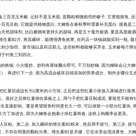
百克玉米糁, 记好不是玉米面, 是颗粒稍微粗些的糁子, 它更能留鱼, 还
一百克豆粕, 它能提供植物蛋白, 大鲫鱼在春秋季时需要补充蛋白, 接着是
为天然甜味剂, 比白糖拥有更持久的甜味, 再是五十毫升曲酒, 要是高度曲酒
维生素B2片, 将其碾碎，能增强诱鱼效果, 在药店一块钱就能买到一瓶, 最
静水则少加些。菜市场以及药店那儿, 这些材料都能够买齐全, 玉米糁每斤两块
够用于钓鱼三到四次。
的铁锅, 小火慢炒。炒到有香味飘出即可, 千万别炒糊, 因为糊味会让大鲫
℃）, 再进行下一步, 因为高温会破坏后续添加的营养成分。制作步骤分五
后把红薯切成边长为1厘米的小方块, 之后把这些红薯小块放入蒸锅进行蒸煮
态。蒸好之后将红薯倒在菜板之上, 用勺子把红薯压制成泥, 要留意不能有
生直接影响。要是希望留鱼时间更长久一些, 可以保留一小部分红薯块, 
小方丁加进去, 因为大鲫鱼会抱着小块红薯啃食, 这样上钩概率会更高。
放入豆粕。第二步, 加入碾碎的维生素B2粉末 , 然后用手抓匀。第三步, 抓
 , 不存在明显的颗粒分离。维生素B2是关键 , 它在水里会现淡黄色 , 大