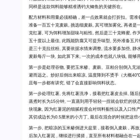
同样是这款饵料能够精准诱钓大鲫鱼的关键所在。
配方材料和用量必须精确，差一点效果就会打折扣。需准备三
准备一百五十克麦麸, 挑选细麦麸, 其可增加雾化, 再者是
克红薯, 可为饵料增加甜味与粘性, 然后是三十克蜂蜜, 作
五十度以上最佳, 此既能防腐又可提升味型, 另外准备五片
是三十克拉丝粉, 其要依据水情来调整, 流水要多加些, 
麦麸每斤一块, 如此算下来, 一次的成本也就八块钱, 能
第一步是处理谷物, 要把玉米糁、麦麸、豆粕分别倒入无油
避而远之。炒好后倒出来晾凉, 温度降到不烫手（大概40
且每一步都有讲究, 错了会直接影响饵料状态。
第一步处理红薯, 先将红薯洗净，接着把红薯皮去掉, 随
蒸煮时长为15分钟, 一直蒸到用手轻轻一捏就会软烂的状
块现象, 因为红薯泥的细腻程度会对饵料黏性以及入口性产
其切成边长为0.5厘米的小方丁, 最后在混合的时候把这些
第一步, 把晾凉的玉米糁倒进大盆里 , 接着倒入麦麸 , 再
后加入红薯泥 , 继续进行揉搓 , 直至所有材料都融合在一起