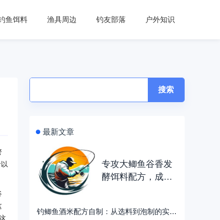
钓鱼饵料
渔具周边
钓友部落
户外知识
搜索
最新文章
警
专攻大鲫鱼谷香发
斤以
酵饵料配方，成本
不到10元
谷
这
钓鲫鱼酒米配方自制：从选料到泡制的实用指南
这