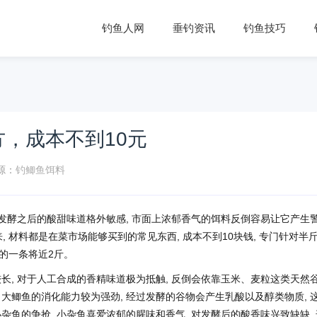
钓鱼人网
垂钓资讯
钓鱼技巧
，成本不到10元
源：
钓鲫鱼饵料
对发酵之后的酸甜味道格外敏感, 市面上浓郁香气的饵料反倒容易让它产生
 材料都是在菜市场能够买到的常见东西, 成本不到10块钱, 专门针对半
大的一条将近2斤。
长, 对于人工合成的香精味道极为抵触, 反倒会依靠玉米、麦粒这类天然
大鲫鱼的消化能力较为强劲, 经过发酵的谷物会产生乳酸以及醇类物质, 
杂鱼的争抢, 小杂鱼喜爱浓郁的腥味和香气, 对发酵后的酸香味兴致缺缺, 