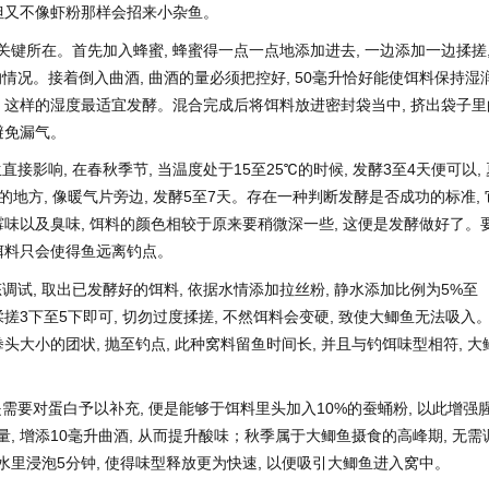
 但又不像虾粉那样会招来小杂鱼。
关键所在。首先加入蜂蜜, 蜂蜜得一点一点地添加进去, 一边添加一边揉搓
情况。接着倒入曲酒, 曲酒的量必须把控好, 50毫升恰好能使饵料保持湿
掉, 这样的湿度最适宜发酵。混合完成后将饵料放进密封袋当中, 挤出袋子里
避免漏气。
影响, 在春秋季节, 当温度处于15至25℃的时候, 发酵3至4天便可以, 
暖的地方, 像暖气片旁边, 发酵5至7天。存在一种判断发酵是否成功的标准, 
在霉味以及臭味, 饵料的颜色相较于原来要稍微深一些, 这便是发酵做好了。
种饵料只会使得鱼远离钓点。
试, 取出已发酵好的饵料, 依据水情添加拉丝粉, 静水添加比例为5%至
, 揉搓3下至5下即可, 切勿过度揉搓, 不然饵料会变硬, 致使大鲫鱼无法吸入
拳头大小的团状, 抛至钓点, 此种窝料留鱼时间长, 并且与钓饵味型相符, 大
需要对蛋白予以补充, 便是能够于饵料里头加入10%的蚕蛹粉, 以此增强
量, 增添10毫升曲酒, 从而提升酸味；秋季属于大鲫鱼摄食的高峰期, 无需
水里浸泡5分钟, 使得味型释放更为快速, 以便吸引大鲫鱼进入窝中。