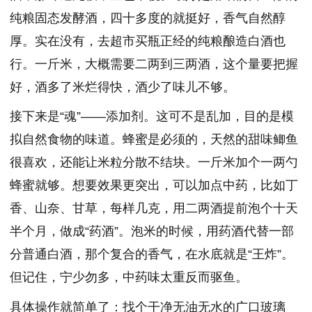
纯粮固态发酵酒，四十多度的就挺好，香气自然醇
厚。实在没有，去超市买瓶正经的纯粮酿造白酒也
行。一斤米，大概需要二两到三两酒，这个量要把握
好，酒多了米烂得快，酒少了味儿不够。
接下来是“魂”——添加剂。这可不是乱加，目的是模
拟自然食物的味道。蜂蜜是必须的，天然的甜味鲫鱼
很喜欢，还能让米粒分散不结块。一斤米加个一两勺
蜂蜜就够。想要效果更突出，可以加点中药，比如丁
香、山奈、甘草，每样几克，用二两酒提前泡个十天
半个月，做成“药酒”。泡米的时候，用药酒代替一部
分普通白酒，那个复合的香气，在水底就是“王炸”。
但记住，宁少勿多，中药味太重反而驱鱼。
具体操作就简单了：找个干净无油无水的广口玻璃