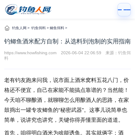
钓鱼人网
>
钓鱼饵料
>
鲫鱼饵料
>
钓鲫鱼酒米配方自制：从选料到泡制的实用指南
https://www.howfishing.com
2026-06-04 22:06:59
来源：
钓鱼饵
料
老有钓友跑来问我，说市面上酒米窝料五花八门，价
格还不便宜，自己在家能不能搞点靠谱的？当然能！
今天咱不聊酿酒，就聊聊怎么用酿酒人的思路，在家
鼓捣出一罐专攻鲫鱼的“秘密武器”。这事儿说简单也
简单，说讲究也讲究，关键你得弄懂里面的道道。
首先，咱得明白酒米为啥能诱鱼。其实就俩字：酒