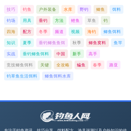
技巧
钓鱼
户外装备
水库
野钓
鲫鱼
饵料
钓场
用具
垂钓
方法
鲤鱼
草鱼
钓
四海
配方
冬季
频道
视频
海钓
鲫鱼饵料
知识
夏季
垂钓鲫鱼鱼饵
秋季
鲫鱼窝料
鱼竿
实战
垂钓鲫鱼饵料
中国
新手
高手
竞技鲫鱼饵料
关键
全攻略
鳊鱼
春季
路亚
钓草鱼生活饵料
鲫鱼饵料水库
专注于钓鱼资讯、技巧分享、饵料配方、渔具评测以及户外知识的传