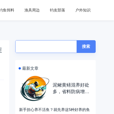
钓鱼饵料
渔具周边
钓友部落
户外知识
搜索
准
最新文章
泥鳅黄鳝混养好处
多，省料防病增氧
快
新手担心养不活鱼？就先养这5种好养的鱼