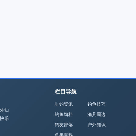
栏目导航
垂钓资讯
钓鱼技巧
外知
钓鱼饵料
渔具周边
快乐
钓友部落
户外知识
鱼类百科