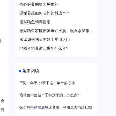
省心好养的冷水鱼推荐
泥鳅养殖如何节约饲料成本？
招财猫鱼饲养指南
招财猫鱼家庭养殖鱼缸水质、饮食水温等养护要点
水库如何把鱼养好？实用入门
采用
地图鱼混养适合搭配什么鱼?
延申阅读
下海一年半 分享下这一年半的心得
热带鱼中鱼苗个子特别小的，怎么办？
会
探访可持续发展珍珠养殖：利用鱼类清洁牡蛎
日