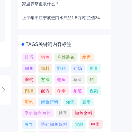
家里养草鱼喂什么？
上半年浙江宁波进口水产品1.5万吨 货值3463万美元
TAGS关键词内容标签
技巧
钓鱼
户外装备
水库
鲫鱼
饵料
野钓
钓场
用具
垂钓
方法
鲤鱼
草鱼
钓
四海
配方
冬季
频道
视频
海钓
鲫鱼饵料
知识
夏季
垂钓鲫鱼鱼饵
秋季
鲫鱼窝料
鱼竿
垂钓鲫鱼饵料
实战
中国