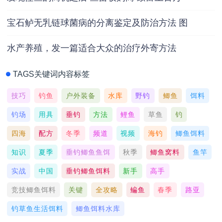
宝石鲈无乳链球菌病的分离鉴定及防治方法 图
水产养殖，发一篇适合大众的治疗外寄方法
TAGS关键词内容标签
技巧
钓鱼
户外装备
水库
野钓
鲫鱼
饵料
钓场
用具
垂钓
方法
鲤鱼
草鱼
钓
四海
配方
冬季
频道
视频
海钓
鲫鱼饵料
知识
夏季
垂钓鲫鱼鱼饵
秋季
鲫鱼窝料
鱼竿
实战
中国
垂钓鲫鱼饵料
新手
高手
竞技鲫鱼饵料
关键
全攻略
鳊鱼
春季
路亚
钓草鱼生活饵料
鲫鱼饵料水库