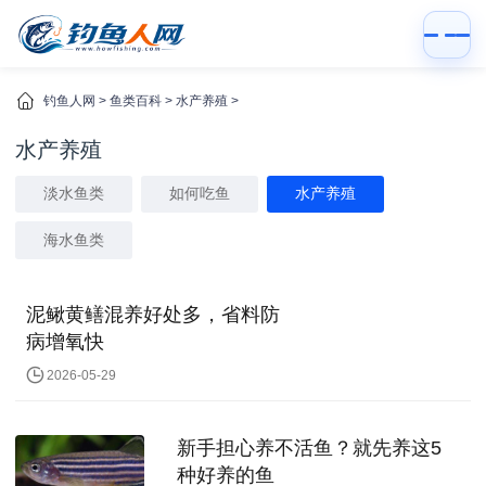
钓鱼人网
>
鱼类百科
>
水产养殖
>
水产养殖
淡水鱼类
如何吃鱼
水产养殖
海水鱼类
泥鳅黄鳝混养好处多，省料防
病增氧快
2026-05-29
新手担心养不活鱼？就先养这5
种好养的鱼