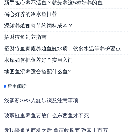
新手担心养不活鱼？就先养这5种好养的鱼
省心好养的冷水鱼推荐
泥鳅养殖如何节约饲料成本？
招财猫鱼饲养指南
招财猫鱼家庭养殖鱼缸水质、饮食水温等养护要点
水库如何把鱼养好？实用入门
地图鱼混养适合搭配什么鱼?
延申阅读
浅谈新SPS入缸步骤及注意事项
玻璃缸里养鱼要放什么东西鱼才不死
发现怪鱼的商机之后 鱼苗收购商 致富上百万