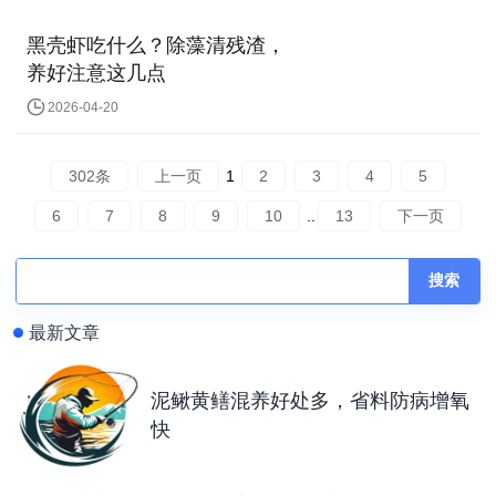
黑壳虾吃什么？除藻清残渣，
养好注意这几点
2026-04-20
302条
上一页
1
2
3
4
5
6
7
8
9
10
..
13
下一页
搜索
最新文章
泥鳅黄鳝混养好处多，省料防病增氧
快