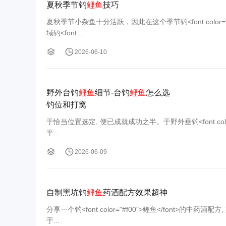
夏秋季节钓
鲤鱼
技巧
夏秋季节小杂鱼十分活跃，因此在这个季节钓<font color
域钓<font ...
2026-06-10
野外台钓
鲤鱼
细节-台钓
鲤鱼
怎么选
钓位和打窝
于恰当位置选定, 便已成就成功之半。于野外垂钓<font color
平...
2026-06-09
自制黑坑钓
鲤鱼
药酒配方效果超神
分享一个钓<font color="#f00">鲤鱼</font>
于...