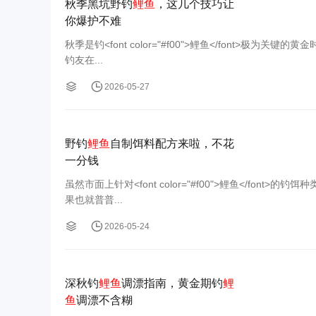
秋季黑坑野钓
鲤鱼
，这几个技巧让
你爆护不难
秋季是钓<font color="#f00">鲤鱼</font>极为
钓友在...
2026-05-27
野钓
鲤鱼
自制饵料配方来啦，不花
一分钱
虽然市面上针对<font color="#f00">鲤鱼</f
果也就普普...
2026-05-24
深秋钓
鲤鱼
调漂指南，黄金期钓
鲤
鱼
调漂不含糊