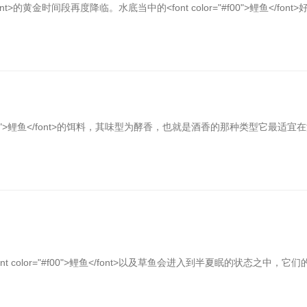
ont>的黄金时间段再度降临。水底当中的<font color="#f00">鲤鱼</font>
#f00">鲤鱼</font>的饵料，其味型为酵香，也就是酒香的那种类型它最适宜
olor="#f00">鲤鱼</font>以及草鱼会进入到半夏眠的状态之中，它们