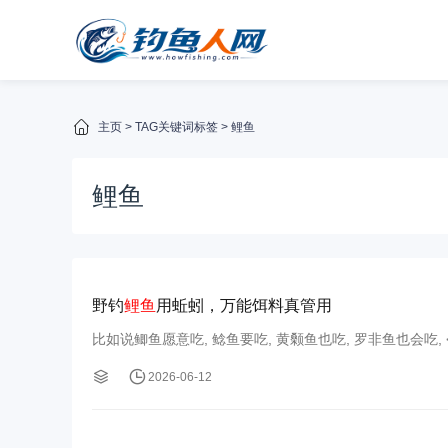
主页
> TAG关键词标签 > 鲤鱼
鲤鱼
野钓
鲤鱼
用蚯蚓，万能饵料真管用
比如说鲫鱼愿意吃, 鲶鱼要吃, 黄颡鱼也吃, 罗非鱼也会吃, <font
2026-06-12