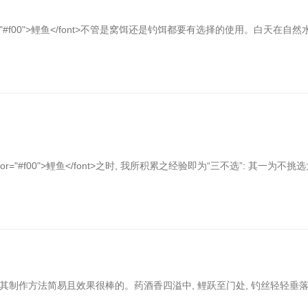
="#f00">鲤鱼</font>不管是窝饵还是钓饵都要有选择的使用。白天在自然
="#f00">鲤鱼</font>之时, 我所积累之经验即为“三不选”: 其一为不挑
的中药酒配方, 其制作方法简易且效果很棒的。药酒香四溢中, 鲤跃至门处, 钓丝轻轻垂落