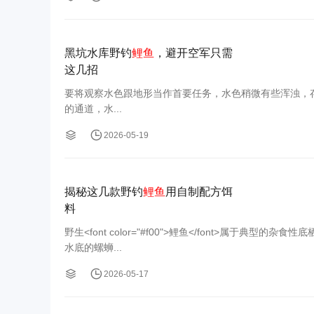
黑坑水库野钓
鲤鱼
，避开空军只需
这几招
要将观察水色跟地形当作首要任务，水色稍微有些浑浊，存在缓流或者
的通道，水...
2026-05-19
揭秘这几款野钓
鲤鱼
用自制配方饵
料
野生<font color="#f00">鲤鱼</font>属
水底的螺蛳...
2026-05-17