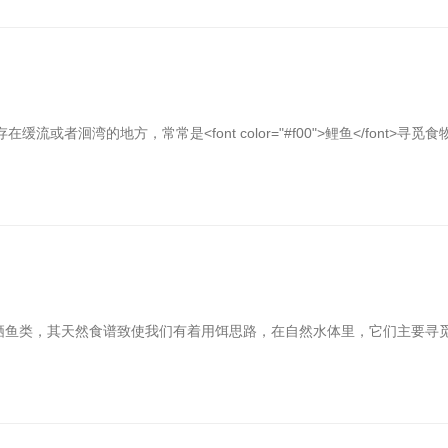
洄湾的地方，常常是<font color="#f00">鲤鱼</font>寻觅食
于典型的杂食性底栖鱼类，其天然食谱致使我们有着用饵思路，在自然水体里，它们主要寻