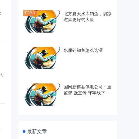
水
北方夏天水库钓鱼，阴凉
逆风更好钓大鱼
水库钓鲫鱼怎么选漂
选大
国网新蔡县供电公司：重
监督 强宣传 守牢线下垂
钓禁区
,
最新文章