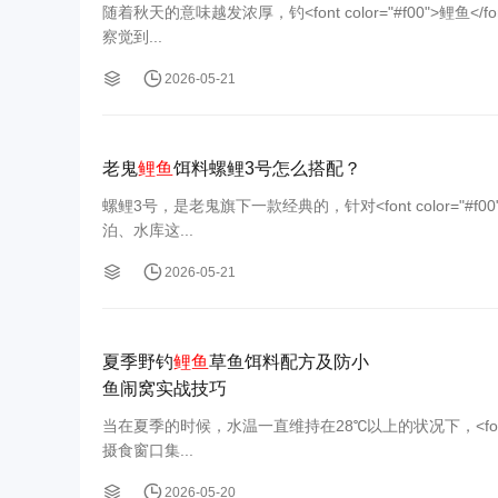
随着秋天的意味越发浓厚，钓<font color="#f00">鲤鱼</f
察觉到...
2026-05-21
老鬼
鲤鱼
饵料螺鲤3号怎么搭配？
螺鲤3号，是老鬼旗下一款经典的，针对<font color="
泊、水库这...
2026-05-21
夏季野钓
鲤鱼
草鱼饵料配方及防小
鱼闹窝实战技巧
当在夏季的时候，水温一直维持在28℃以上的状况下，<font c
摄食窗口集...
2026-05-20