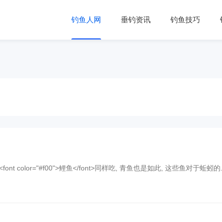
钓鱼人网
垂钓资讯
钓鱼技巧
 color="#f00">鲤鱼</font>同样吃, 青鱼也是如此, 这些鱼对于蚯蚓的..