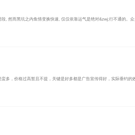
关键的黄金时段, 然而黑坑之内鱼情变换快速, 仅仅依靠运气是绝对&zwj;行不通的。
ont>的钓饵种类蛮多，价格过高暂且不提，关键是好多都是广告宣传得好，实际垂钓的