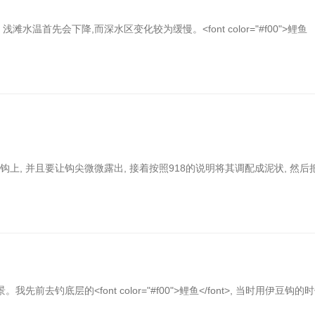
水温首先会下降,而深水区变化较为缓慢。<font color="#f00">鲤鱼
在钩上, 并且要让钩尖微微露出, 接着按照918的说明将其调配成泥状, 然后
底层的<font color="#f00">鲤鱼</font>, 当时用伊豆钩的