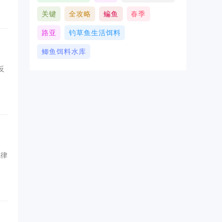
关键
全攻略
鳊鱼
春季
路亚
钓草鱼生活饵料
鲫鱼饵料水库
反
规律