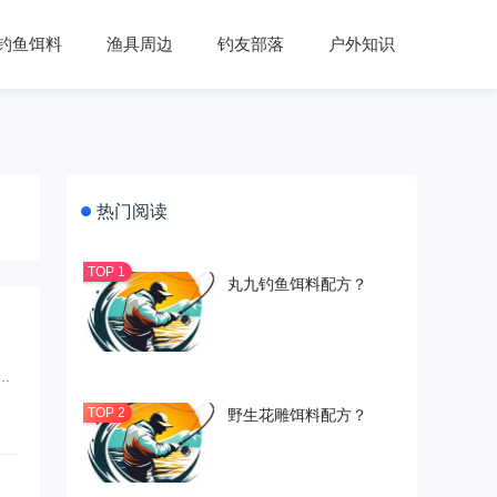
钓鱼饵料
渔具周边
钓友部落
户外知识
热门阅读
丸九钓鱼饵料配方？
.
野生花雕饵料配方？