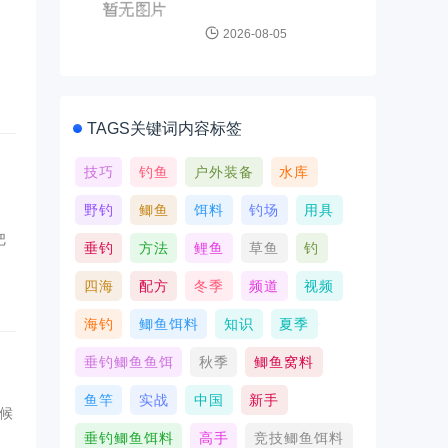
2026-08-05
TAGS关键词内容标签
技巧
钓鱼
户外装备
水库
野钓
鲫鱼
饵料
钓场
用具
把
垂钓
方法
鲤鱼
草鱼
钓
四海
配方
冬季
频道
视频
海钓
鲫鱼饵料
知识
夏季
垂钓鲫鱼鱼饵
秋季
鲫鱼窝料
鱼竿
实战
中国
新手
时候
垂钓鲫鱼饵料
高手
竞技鲫鱼饵料