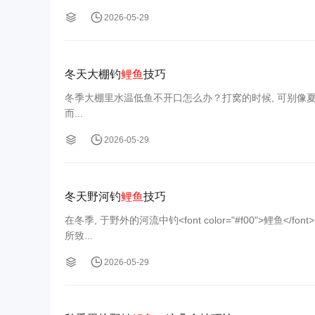
2026-05-29
冬天大棚钓
鲤鱼
技巧
冬季大棚里水温低鱼不开口怎么办？打窝的时候, 可别像夏天那般猛, 冬
而...
2026-05-29
冬天野河钓
鲤鱼
技巧
在冬季, 于野外的河流中钓<font color="#f00">鲤
所致...
2026-05-29