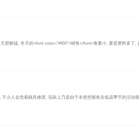
天的<font color="#f00">鲤鱼</font>食量小, 要是窝料多了, 
鱼</font>, 不少人会觉着颇具难度, 实际上乃是由于未曾把握鱼在低温季节的活动