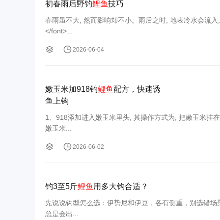
初春雨后野钓
鲤鱼
技巧
春雨虽不大, 然而影响却不小。雨后之时, 地表冷水会流入, 浅滩
</font>...
2026-06-04
嫩玉米加918钓
鲤鱼
配方，快速诱
鱼上钩
1、918添加进入嫩玉米里头, 其操作方式为, 把嫩玉米挂
嫩玉米...
2026-06-02
钓3至5斤
鲤鱼
用多大钩合适？
先说说钩型怎么选：伊势尼和伊豆，各有侧重，别选错场景。我先前去钓
总是会出...