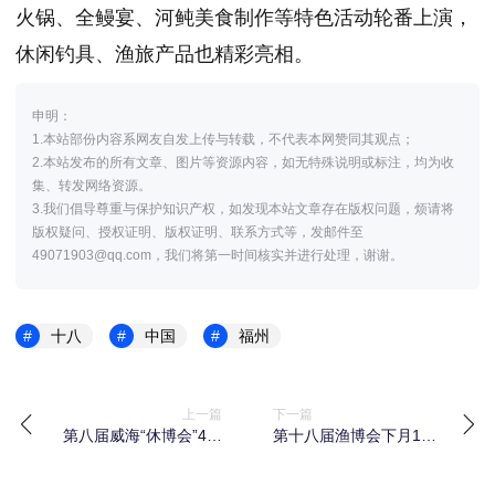
火锅、全鳗宴、河鲀美食制作等特色活动轮番上演，
休闲钓具、渔旅产品也精彩亮相。
申明：
1.本站部份内容系网友自发上传与转载，不代表本网赞同其观点；
2.本站发布的所有文章、图片等资源内容，如无特殊说明或标注，均为收
集、转发网络资源。
3.我们倡导尊重与保护知识产权，如发现本站文章存在版权问题，烦请将
版权疑问、授权证明、版权证明、联系方式等，发邮件至
49071903@qq.com，我们将第一时间核实并进行处理，谢谢。
十八
中国
福州
上一篇
下一篇
第八届威海“休博会”4月
第十八届渔博会下月12
25日启帷！
日启幕,会场规模再创历
史新高