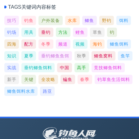
TAGS关键词内容标签
技巧
钓鱼
户外装备
水库
鲫鱼
野钓
饵料
钓场
用具
垂钓
方法
鲤鱼
草鱼
钓
四海
配方
冬季
频道
视频
海钓
鲫鱼饵料
知识
夏季
垂钓鲫鱼鱼饵
秋季
鲫鱼窝料
鱼竿
实战
垂钓鲫鱼饵料
中国
高手
竞技鲫鱼饵料
新手
关键
全攻略
鳊鱼
春季
钓草鱼生活饵料
鲫鱼饵料水库
路亚