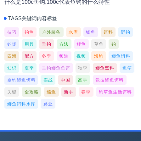
什么是100c鱼钩,100c代表鱼钩的什么特性
TAGS关键词内容标签
技巧
钓鱼
户外装备
水库
鲫鱼
饵料
野钓
钓场
用具
垂钓
方法
鲤鱼
草鱼
钓
四海
配方
冬季
频道
视频
海钓
鲫鱼饵料
知识
夏季
垂钓鲫鱼鱼饵
秋季
鲫鱼窝料
鱼竿
垂钓鲫鱼饵料
实战
中国
高手
竞技鲫鱼饵料
关键
全攻略
鳊鱼
新手
春季
钓草鱼生活饵料
鲫鱼饵料水库
路亚