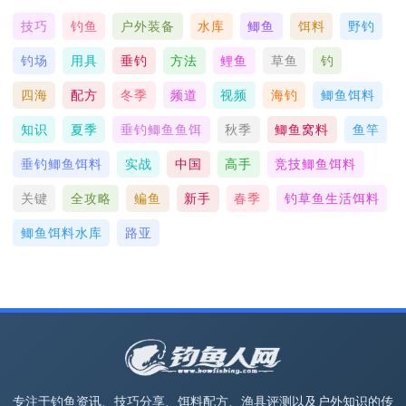
技巧
钓鱼
户外装备
水库
鲫鱼
饵料
野钓
钓场
用具
垂钓
方法
鲤鱼
草鱼
钓
四海
配方
冬季
频道
视频
海钓
鲫鱼饵料
知识
夏季
垂钓鲫鱼鱼饵
秋季
鲫鱼窝料
鱼竿
垂钓鲫鱼饵料
实战
中国
高手
竞技鲫鱼饵料
关键
全攻略
鳊鱼
新手
春季
钓草鱼生活饵料
鲫鱼饵料水库
路亚
专注于钓鱼资讯、技巧分享、饵料配方、渔具评测以及户外知识的传