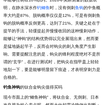
明，在静水深水作
钓鲫鱼
时，没有倒刺
鱼钩
的中鱼概
率大约是87%、脱钩概率仅仅是12%，可是有倒刺鱼
钩的脱钩概率反倒更高，达到了21%。关键之处在于
提竿的手法，轻缓提起并慢慢收回的这种慢刺动作，
能够让“神钩”的结构优势得以完全展现出来，然而要
是猛地扬起竿子，反而会对钩尖的刺入角度产生影
响。需要提醒注意的是，钩尖的锋利程度绝对不是所
谓的“玄学”，在进行测试时，把钩尖在指甲盖上轻轻
地划一下，要是能够明显留下痕迹，才表明穿刺力是
合格的。
钓鱼神钩
的钛合金钩尖值得买吗
现今市面上的“鲫鱼神钩”，将钛合金、无倒刺、日本
改良视为核心卖点呢，然而大伙却需冷静做出判断：