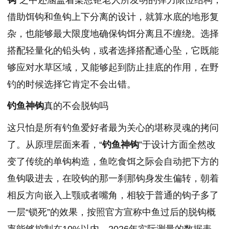
借助饵钩和鱼钩上下分离的设计，就算水底的地形复
杂，也能够最大限度地确保钩饵分离且不缠绕。选择
搭配轻量化的铅头钩，或者选择搭配通心坠，它既能
够应对水草区域，又能够起到防止挂底的作用，在野
钓的时候选择它肯定不会出错。
钓鱼神钩
真的不会脱钩吗
这只怕是所有钓鱼爱好者最为关心的堪称灵魂的拷问
了。从原理层面来看，“
钓鱼神钩
”于设计方面全然改
变了传统的单钩构造，鱼吃食饵之际会自动把下方的
鱼钩吸进去，在咬钩的那一刹那钩身发生偏转，朝着
相反方向嵌入上颚或者嘴角，相较于普通的钩子多了
一层“锁死”的效果，按照官方宣称中鱼过后的脱钩概
率能够控制在10%以内。2026年实际测量的数据表