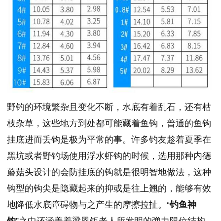
野钓的环境繁杂且变化不断，水底有着乱石，还有枯
枝杂草，这些地方到处都可能藏着鱼钩，普通的鱼钩
挂底进而丢钩是极为平常的事。许多钓友趁着夏季在
黑坑或者野钓场使用浮水虾钩的时候，选用那种内德
蘑菇头设计的会防挂底的钩就是很明智地做法，这种
钩型的钩尖是隐藏起来的抑或是往上翘的，能够有效
地降低水底障碍物与之产生的摩擦拉扯。“
钓鱼神
钩
”之中还涵盖着梁恩钜老人所发明的弹力限位结构，