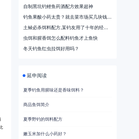
自制黑坑钓鲤鱼药酒配方效果超神
钓鱼果酸小药太贵？就去菜市场买几块钱的天然添加剂，效果一样好
土鲮必杀饵料配方,某钓友用了十年的经典组合
虫饵和腥香饵怎么配料钓鱼才上鱼快
冬天钓鱼红虫拉饵好用吗？
延申阅读
夏季钓鱼用腥味还是香味饵料？
商品鱼饵简介
、
夏季野钓的饵料配方
爆
比
嫩玉米加什么小药好？