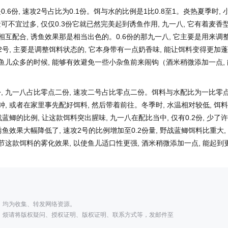
.6份, 速攻2号占比为0.1份。饵与水的比例是1比0.8至1。炎热夏季时, 
不宜过多, 仅仅0.3份它就已然完美起到诱鱼作用, 九一八, 它有着麦香
相互配合, 诱鱼效果那是相当出色的。0.6份的那九一八, 它主要是用来调
2号, 主要是调整饵料状态的, 它本身带有一点奶香味, 能让饵料变得更加蓬
季鱼儿众多的时候, 能够有效避免一些小杂鱼前来闹钩（酒米稍微添加一点, 
, 九一八占比零点二份, 速攻二号占比零点二份。饵料与水配比为一比零
, 或者在家里事先配好饵料, 然后带着前往。冬季时, 水温相对较低, 饵
蓝鲫的比例, 让这款饵料突出腥味, 九一八在配比当中, 仅有0.2份, 少了许
鱼效果大幅降低了, 速攻2号的比例增加至0.2份量, 野战蓝鲫饵料比重大,
调节这款饵料的雾化效果, 以使鱼儿适口性更强, 酒米稍微添加一点, 能起到
；
，均为收集、转发网络资源。
，烦请将版权疑问、授权证明、版权证明、联系方式等，发邮件至