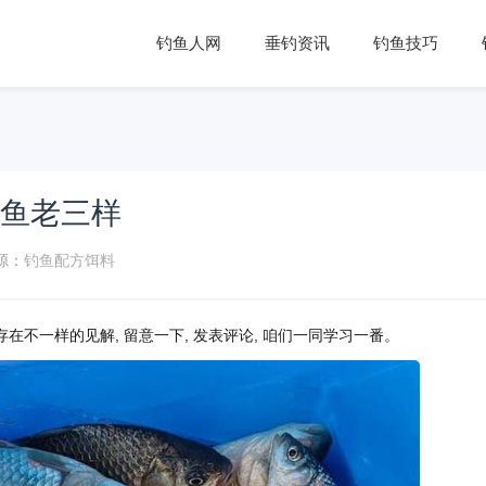
钓鱼人网
垂钓资讯
钓鱼技巧
钓鱼老三样
源：
钓鱼配方饵料
不一样的见解, 留意一下, 发表评论, 咱们一同学习一番。