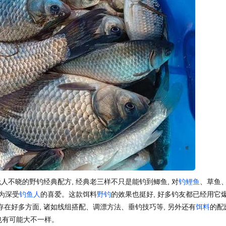
人不晓的野钓经典配方, 经典老三样不只是能钓到鲫鱼, 对
钓鲤鱼
、草鱼
为深受
钓鱼人
的喜爱。这款饵料
野钓
的效果也挺好, 好多钓友都已经用它
因存在好多方面, 诸如线组搭配、调漂方法、垂钓技巧等, 另外还有
饵料
的配
获也有可能大不一样。