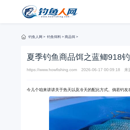
钓鱼人网
>
钓鱼饵料
>
商品饵
>
夏季钓鱼商品饵之蓝鲫918
https://www.howfishing.com
2026-06-17 00:09:18
来
今儿个咱来讲讲关于热天以及冷天的配比方式。倘若钓友存在