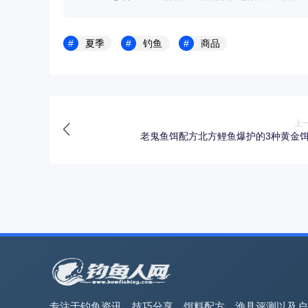
夏季
钓鱼
商品
上
老鬼鱼饵配方北方鲤鱼爆护的3种黄金
专注于钓鱼资讯、技巧分享、饵料配方、渔具评测以及户