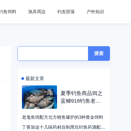
钓鱼饵料
渔具周边
钓友部落
户外知识
搜索
最新文章
夏季钓鱼商品饵之
蓝鲫918钓鱼老三
样
老鬼鱼饵配方北方鲤鱼爆护的3种黄金饵料
丁香加这十几味药材自制黑坑钓鱼药酒配方效果翻倍