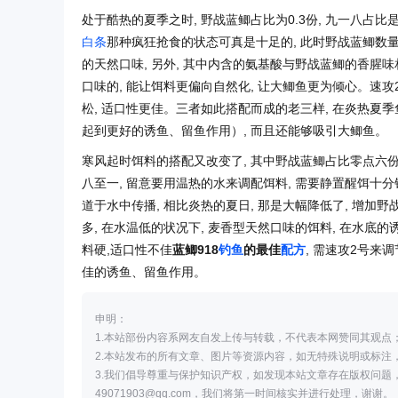
处于酷热的夏季之时, 野战蓝鲫占比为0.3份, 九一八占比是0
白条
那种疯狂抢食的状态可真是十足的, 此时野战蓝鲫数量可
的天然口味, 另外, 其中内含的氨基酸与野战蓝鲫的香腥味
口味的, 能让饵料更偏向自然化, 让大鲫鱼更为倾心。速攻
松, 适口性更佳。三者如此搭配而成的老三样, 在炎热夏
起到更好的诱鱼、留鱼作用）, 而且还能够吸引大鲫鱼。
寒风起时饵料的搭配又改变了, 其中野战蓝鲫占比零点六份
八至一, 留意要用温热的水来调配饵料, 需要静置醒饵十分钟
道于水中传播, 相比炎热的夏日, 那是大幅降低了, 增加野战
多, 在水温低的状况下, 麦香型天然口味的饵料, 在水底的诱
料硬,适口性不佳
蓝鲫918
钓鱼
的最佳
配方
, 需速攻2号来
佳的诱鱼、留鱼作用。
申明：
1.本站部份内容系网友自发上传与转载，不代表本网赞同其观点
2.本站发布的所有文章、图片等资源内容，如无特殊说明或标注
3.我们倡导尊重与保护知识产权，如发现本站文章存在版权问题
49071903@qq.com，我们将第一时间核实并进行处理，谢谢。