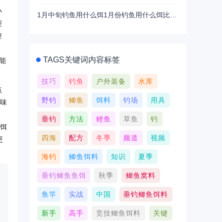
小
1月中旬钓鱼用什么饵1月份钓鱼用什么饵比较好
型
整
TAGS关键词内容标签
能
技巧
钓鱼
户外装备
水库
点
野钓
鲫鱼
饵料
钓场
用具
料味
垂钓
方法
鲤鱼
草鱼
钓
 饵
四海
配方
冬季
频道
视频
更
海钓
鲫鱼饵料
知识
夏季
垂钓鲫鱼鱼饵
秋季
鲫鱼窝料
鱼竿
实战
中国
垂钓鲫鱼饵料
新手
高手
竞技鲫鱼饵料
关键