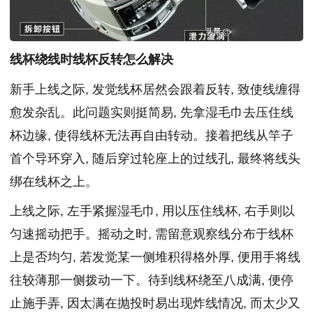
线杯绕线时线杯反转怎么解决
新手上线之际, 发觉线杯居然会跟着反转, 致使线缠得
愈发杂乱。此问题实则挺简易, 先拿湿毛巾去压住线
杯边缘, 使得线杯无法再自由转动。接着把线从竿子
首个导环穿入, 随后穿过轮座上的过线孔, 最终将线头
绑在线杯之上。
上线之际, 左手紧握湿毛巾, 用以压住线杯, 右手则以
匀速摇动把手。摇动之时, 需留意观察线分布于线杯
上是否均匀, 若发觉某一侧堆积得格外厚, 便用手将线
往较薄那一侧拨动一下。待到线杯绕至八成满, 便停
止施手弄, 因太满在抛投时易出现炸线情况, 而太少又