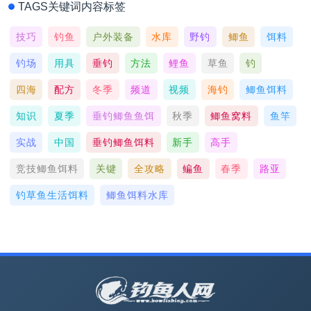
TAGS关键词内容标签
技巧
钓鱼
户外装备
水库
野钓
鲫鱼
饵料
钓场
用具
垂钓
方法
鲤鱼
草鱼
钓
四海
配方
冬季
频道
视频
海钓
鲫鱼饵料
知识
夏季
垂钓鲫鱼鱼饵
秋季
鲫鱼窝料
鱼竿
实战
中国
垂钓鲫鱼饵料
新手
高手
竞技鲫鱼饵料
关键
全攻略
鳊鱼
春季
路亚
钓草鱼生活饵料
鲫鱼饵料水库