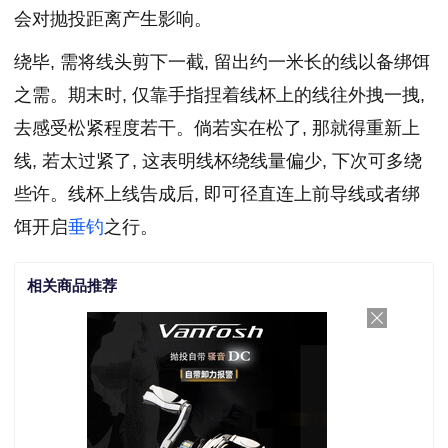
会对抛投距离产生影响。
绕毕, 需将线头剪下一截, 留出约一米长的线以备绑饵
之需。期末时, 仅靠手指捏着线杯上的线往外拽一拽,
去感受松紧程度若干。倘若实在松了, 那就得重新上
线, 若太过紧了, 这表明线杯绕线量偏少, 下次可多绕
些许。线杯上线告成后, 即可径直连上前导线或者绑
饵开启
垂钓
之行。
相关商品推荐