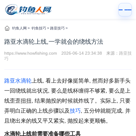
钓鱼人网
>
钓鱼技巧
>
路亚技巧
>
路亚水滴轮上线,一学就会的绕线方法
https://www.howfishing.com
2026-06-14 23:34:38
来源：
路亚技
巧
路亚
水滴轮
上线, 看上去好像挺简单, 然而好多新手头
一回绕线就出状况, 要么是线杯缠得不够紧, 要么是上
线歪歪扭扭, 结果抛投的时候就炸线了。实际上, 只要
弄明白正确的上线步骤以及
技巧
, 五分钟就能完成, 并
且绕出来的线又平又紧实, 抛投起来更顺畅。
水滴轮上线前需要准备哪些工具