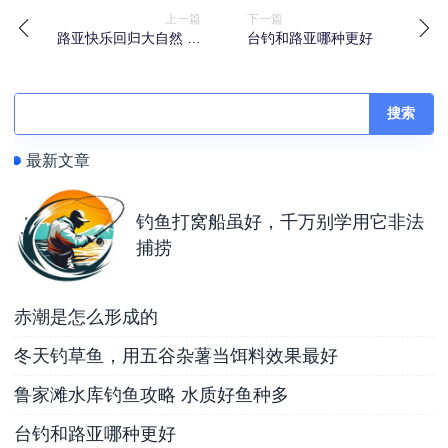
上一篇
下一篇
路亚快乐回归大自然 玩
台钓和路亚哪种更好
好拟饵别盲目争论
搜索
最新文章
钓鱼打窝船虽好，千万别学用它非法
捕捞
赤潮是怎么形成的
冬天钓草鱼，用五谷杂薯当饵料效果最好
鲁家滩水库钓鱼攻略 水质好鱼种多
台钓和路亚哪种更好