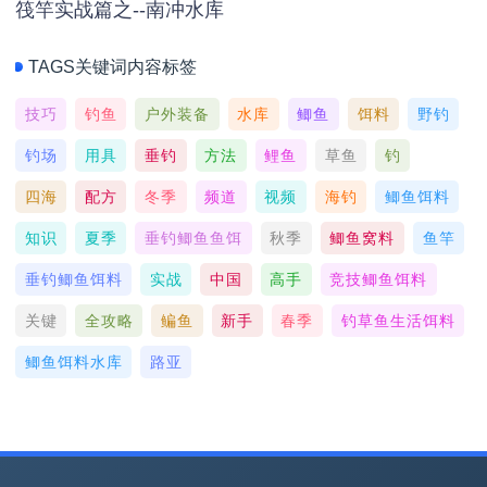
筏竿实战篇之--南冲水库
TAGS关键词内容标签
技巧
钓鱼
户外装备
水库
鲫鱼
饵料
野钓
钓场
用具
垂钓
方法
鲤鱼
草鱼
钓
四海
配方
冬季
频道
视频
海钓
鲫鱼饵料
知识
夏季
垂钓鲫鱼鱼饵
秋季
鲫鱼窝料
鱼竿
垂钓鲫鱼饵料
实战
中国
高手
竞技鲫鱼饵料
关键
全攻略
鳊鱼
新手
春季
钓草鱼生活饵料
鲫鱼饵料水库
路亚