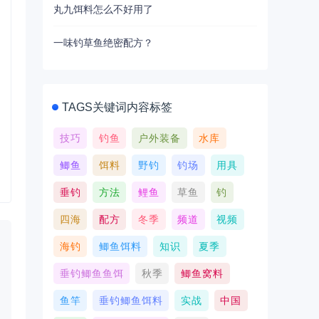
丸九饵料怎么不好用了
一味钓草鱼绝密配方？
TAGS关键词内容标签
技巧
钓鱼
户外装备
水库
鲫鱼
饵料
野钓
钓场
用具
垂钓
方法
鲤鱼
草鱼
钓
四海
配方
冬季
频道
视频
海钓
鲫鱼饵料
知识
夏季
垂钓鲫鱼鱼饵
秋季
鲫鱼窝料
鱼竿
垂钓鲫鱼饵料
实战
中国