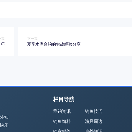
一篇
下一篇
技巧
夏季水库台钓的实战经验分享
栏目导航
垂钓资讯
钓鱼技巧
外知
钓鱼饵料
渔具周边
快乐
钓友部落
户外知识