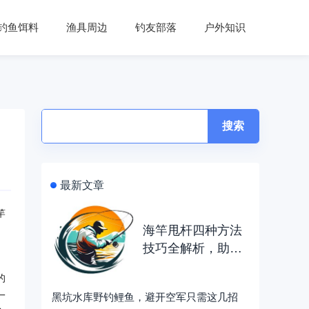
钓鱼饵料
渔具周边
钓友部落
户外知识
搜索
最新文章
竿
海竿甩杆四种方法
技巧全解析，助你
钓得更远
的
一
黑坑水库野钓鲤鱼，避开空军只需这几招