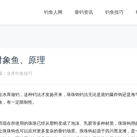
钓鱼人网
垂钓资讯
钓鱼技巧
对象鱼、原理
源：
水库钓鱼技巧
在水库做钓，这种钓法才发扬开来，珠珠钩钓法无论是底钓爆炸钩还是海
鱼，有一定限制性。
而现在所使用的珠珠已经从塑料变成了泡沫、乳胶等多种材质，珠珠钩用
让珠珠钩也可以应对更多复杂的垂钓场景。珠珠钩起源于四川黑龙滩，是