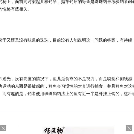
钓椅上，面前同时架起几根钓竿，抛竿钓后的等鱼是珠珠钩最考验钓者耐
的性格有些相关。
睐于又硬又没有味道的珠珠，目前没有人能说明这一问题的答案，有待经
不透光，没有亮度的情况下，鱼儿觅食靠的不是视力，而是嗅觉和侧线感
边运动的东西是很敏感的，鲤鱼会习惯性的对其进行捕食，并且鲤鱼对这
。而有趣的是，钓者使用珠珠钩钓法上的鱼有近一半是外挂上钩的，这种