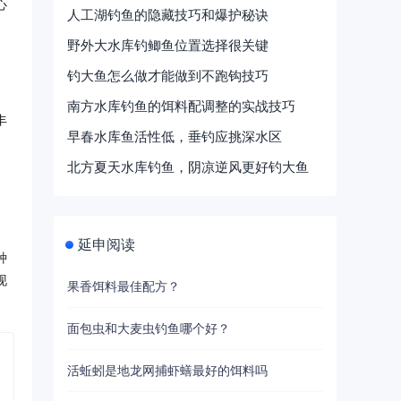
心
人工湖钓鱼的隐藏技巧和爆护秘诀
野外大水库钓鲫鱼位置选择很关键
钓大鱼怎么做才能做到不跑钩技巧
南方水库钓鱼的饵料配调整的实战技巧
丰
早春水库鱼活性低，垂钓应挑深水区
北方夏天水库钓鱼，阴凉逆风更好钓大鱼
延申阅读
种
现
果香饵料最佳配方？
面包虫和大麦虫钓鱼哪个好？
活蚯蚓是地龙网捕虾蟮最好的饵料吗