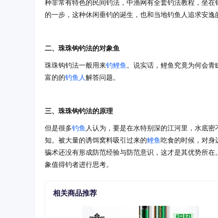
种非常有特色的民间钓法，中渔网有全套钓法教程，坐在
的一步，这种休闲垂钓的诞生，也和当地钓鱼人追求安逸
二、珠珠钩钓法的对象鱼
珠珠钩钓法一般用来
钓鲤鱼
。说实话，鲤鱼究竟为何会青
富的的
钓鱼人
解答问题。
三、珠珠钩钓法的原理
但是很多
钓鱼
人认为，要是在水特别深的江河里，水底密
知。被大量的诱饵窝料吸引过来的
鲤鱼
吃食的时候，对身
骗术还没有形成防范经验与防范意识，这才是其优势所在
象值得钓者进行思考。
相关商品推荐