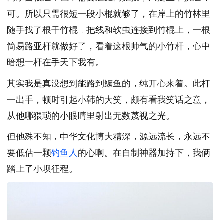
可。所以只需很短一段小棍就够了，在岸上的竹林里
随手找了根干竹棍，把线和软虫连接到竹棍上，一根
简易路亚杆就做好了，看着这根帅气的小竹杆，心中
暗想一杆在手天下我有。
其实我是真没想到能路到鳜鱼的，纯开心来着。此杆
一出手，顿时引起小韩的大笑，颇有看我笑话之意，
从他哪猥琐的小眼睛里射出无数蔑视之光。
但他殊不知，中华文化博大精深，源远流长，永远不
要低估一颗
钓鱼人
的心啊。在自制神器加持下，我俩
踏上了小坝征程。