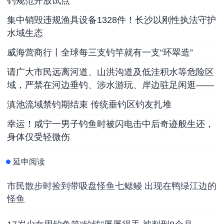
钓规范开放试点
集中销毁违规渔具设备1328件！长沙以刚性执法守护
水域生态
威海营商行丨全球每三支钓竿就有一支“环翠造”
请广大市民远离河道、山洪沟道及低洼积水等危险区
域，严禁在河边垂钓、涉水游玩、岸边驻足闲逛——
滇池流域禁钓期结束 传统垂钓区钓友扎堆
幸运！咸宁一男子钓鱼时被闪电击中后奇迹般生还，
身体仅受轻微伤
延申阅读
市民散步时捡到带吸盘怪鱼七鳃鳗 出现在鸭绿江边的
怪鱼