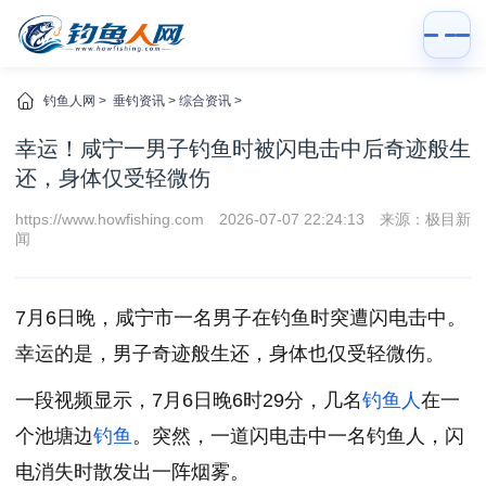
钓鱼人网
>
垂钓资讯
>
综合资讯
>
幸运！咸宁一男子钓鱼时被闪电击中后奇迹般生
还，身体仅受轻微伤
https://www.howfishing.com
2026-07-07 22:24:13
来源：极目新
闻
7月6日晚，咸宁市一名男子在钓鱼时突遭闪电击中。
幸运的是，男子奇迹般生还，身体也仅受轻微伤。
一段视频显示，7月6日晚6时29分，几名
钓鱼人
在一
个池塘边
钓鱼
。突然，一道闪电击中一名钓鱼人，闪
电消失时散发出一阵烟雾。