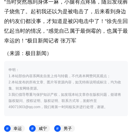
“当时突然感到身体一麻，小腿有点疼痛，随后发现裤
子烧焦了。起初我还以为是被电击了，后来看到身边
的钓友们都没事，才知道是被闪电击中了！”徐先生回
忆起当时的情况，“感觉自己属于最倒霉的，也属于最
幸运的！”极目新闻记者 张万军
（来源：极目新闻）
申明：
1.本站部份内容系网友自发上传与转载，不代表本网赞同其观点；
2.本站发布的所有文章、图片等资源内容，如无特殊说明或标注，均为收
集、转发网络资源。
3.我们倡导尊重与保护知识产权，如发现本站文章存在版权问题，烦请将
版权疑问、授权证明、版权证明、联系方式等，发邮件至
49071903@qq.com，我们将第一时间核实并进行处理，谢谢。
幸运
咸宁
男子