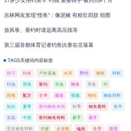
17岁少女用钓鱼竿“钓钱”屡屡得手 被判刑8个月
吉林网友发现“怪鱼”：像泥鳅 有粗壮四肢 组图
放风筝、垂钓时请远离高压线等
第三届首都体育记者钓鱼比赛在京落幕
TAGS关键词内容标签
技巧
钓鱼
户外装备
水库
野钓
鲫鱼
饵料
钓场
用具
垂钓
方法
鲤鱼
草鱼
钓
四海
配方
冬季
频道
视频
海钓
鲫鱼饵料
知识
夏季
垂钓鲫鱼鱼饵
秋季
鲫鱼窝料
鱼竿
实战
中国
垂钓鲫鱼饵料
新手
高手
竞技鲫鱼饵料
关键
全攻略
鳊鱼
春季
路亚