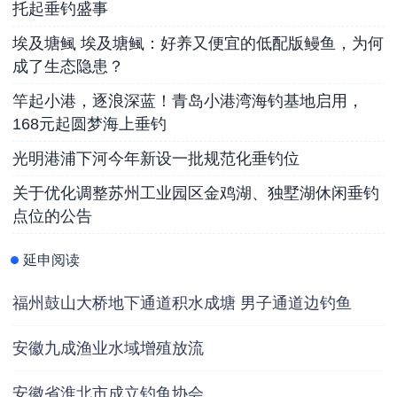
托起垂钓盛事
埃及塘鲺 埃及塘鲺：好养又便宜的低配版鳗鱼，为何
成了生态隐患？
竿起小港，逐浪深蓝！青岛小港湾海钓基地启用，
168元起圆梦海上垂钓
光明港浦下河今年新设一批规范化垂钓位
关于优化调整苏州工业园区金鸡湖、独墅湖休闲垂钓
点位的公告
延申阅读
福州鼓山大桥地下通道积水成塘 男子通道边钓鱼
安徽九成渔业水域增殖放流
安徽省淮北市成立钓鱼协会