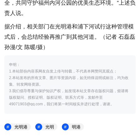
全，共同守护福州内河公园的优美生态环境。”上述负
责人说。
据介绍，相关部门在光明港和浦下河试行这种管理模
式后，会总结经验再推广到其他河道。（记者 石磊磊
孙漫/文 陈暖/摄）
申明：
1.本站部份内容系网友自发上传与转载，不代表本网赞同其观点；
2.本站发布的所有文章、图片等资源内容，如无特殊说明或标注，均为收
集、转发网络资源。
3.我们倡导尊重与保护知识产权，如发现本站文章存在版权问题，烦请将
版权疑问、授权证明、版权证明、联系方式等，发邮件至
49071903@qq.com，我们将第一时间核实并进行处理，谢谢。
光明港
光明
明港