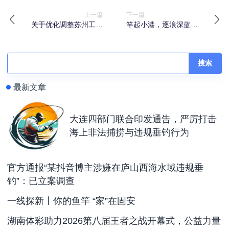
上一篇
下一篇
关于优化调整苏州工业
竿起小港，逐浪深蓝！
园区金鸡湖、独墅湖休
青岛小港湾海钓基地启
闲垂钓点位的公告
用，168元起圆梦海上垂
钓
搜索
最新文章
大连四部门联合印发通告，严厉打击
海上非法捕捞与违规垂钓行为
官方通报“某抖音博主涉嫌在庐山西海水域违规垂
钓”：已立案调查
一线探新丨你的鱼竿 “家”在固安
湖南体彩助力2026第八届王者之战开幕式，公益力量