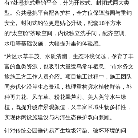
有7处悬挑式垂钓平台，分为开放式、封闭式两大类
型。公共悬挑平台配备护栏，全方位保障游园与垂钓
安全。封闭式钓位更是贴心升级，配套18平方米
的“太空舱”茶歇空间，内设独立洗手间，配齐空调、
水电等基础设施，大幅提升垂钓体验感。
“片区水草丰茂、水质清幽，生态环境优越，孕育了丰
富的鱼类资源，也吸引大量鹭鸟常年栖息。”市水务文
旅施工方工作人员介绍。项目施工过程中，施工团队
同步优化沿岸生态景观，梳理重构滨水植物群落，补
种再力花、风车草、粉花翠芦莉、美人蕉等水生绿
植，既提升驳岸景观颜值，又丰富区域生物多样性，
实现休闲设施建设与内河生态保护双向兼顾。
针对传统公园垂钓易产生垃圾污染、破坏环境的问