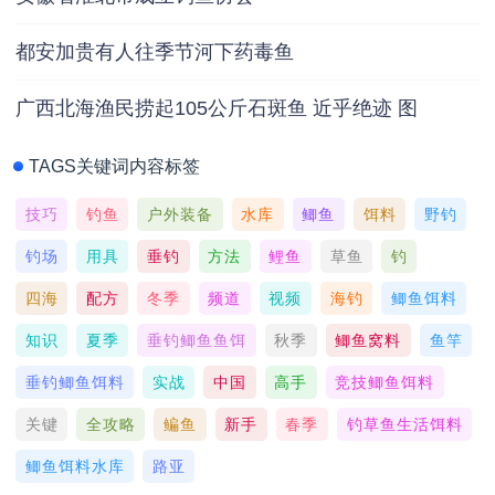
都安加贵有人往季节河下药毒鱼
广西北海渔民捞起105公斤石斑鱼 近乎绝迹 图
TAGS关键词内容标签
技巧
钓鱼
户外装备
水库
鲫鱼
饵料
野钓
钓场
用具
垂钓
方法
鲤鱼
草鱼
钓
四海
配方
冬季
频道
视频
海钓
鲫鱼饵料
知识
夏季
垂钓鲫鱼鱼饵
秋季
鲫鱼窝料
鱼竿
垂钓鲫鱼饵料
实战
中国
高手
竞技鲫鱼饵料
关键
全攻略
鳊鱼
新手
春季
钓草鱼生活饵料
鲫鱼饵料水库
路亚