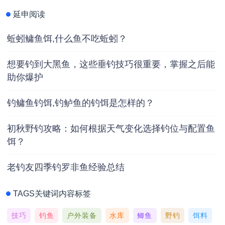
延申阅读
蚯蚓鳙鱼饵,什么鱼不吃蚯蚓？
想要钓到大黑鱼，这些垂钓技巧很重要，掌握之后能
助你爆护
钓鳙鱼钓饵,钓鲈鱼的钓饵是怎样的？
初秋野钓攻略：如何根据天气变化选择钓位与配置鱼
饵？
老钓友四季钓罗非鱼经验总结
TAGS关键词内容标签
技巧
钓鱼
户外装备
水库
鲫鱼
野钓
饵料