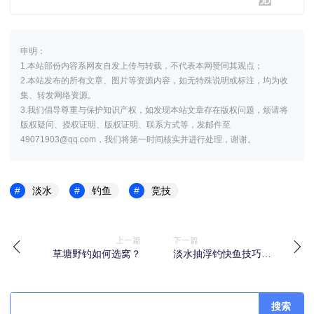
申明：
1.本站部份内容系网友自发上传与转载，不代表本网赞同其观点；
2.本站发布的所有文章、图片等资源内容，如无特殊说明或标注，均为收
集、转发网络资源。
3.我们倡导尊重与保护知识产权，如发现本站文章存在版权问题，烦请将
版权疑问、授权证明、版权证明、联系方式等，发邮件至
49071903@qq.com，我们将第一时间核实并进行处理，谢谢。
淡水
钓鱼
竞技
上一篇
下一篇
草塘野钓如何选窝？
淡水抽浮钓快鱼技巧专
题
搜索