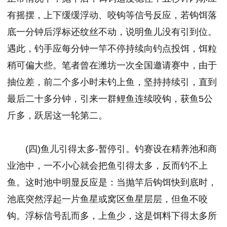
有摇摆，上下缓缓浮动、咬钩等信号反应，若钩饵落
底一分钟后浮标还纹丝不动，说明鱼儿没有引到位。
遇此，钓手应每分钟一竿不停持续向钓点投饵，饵粒
稍可偏大些。笔者曾在潍坊一次全国邀请赛中，由于
抽位差，前二个多小时未钓上鱼，坚持持续引，直到
最后二十多分钟，引来一群鲤鱼连续咬钩，获鱼5公
斤多，跃居这一轮第二。
(四)鱼儿引得太多-暂停引。钓赛设在精养池和商
业池中，一不小心就会把鱼引得太多，反而钓不上
鱼。这时池中明显反应是：当抛竿后钩饵快到底时，
池底突然浮起一片鱼星或窝区鱼星层层，但鱼不咬
钩。浮标信号乱而多，上鱼少，这是饵料下得太多所