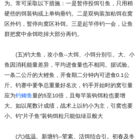
为。常可采取以下措施：一是暂停投饵引鱼，只用稍
硬些的饵装钩或上单钩垂钓。二是双钩装加粘饵在窝
区外钓，暂停向窝区补饵。三是起竿停钓一会，让鱼
群把窝中余饵吃掉大部分再钓。
(五)钓大鱼，攻小鱼--大饵、小饵分别引。大、小
鱼因消耗能量差异，平均进食量也不相同。据试验。
一条二公斤的大鲤鱼，开食期二分钟内可进食0.1公
斤。钓赛中要争总重量好名次，钓手开始时的窝引量
应为
钓鲫鱼
量的5至10倍，且每竿装钩饵粒也要增
大。如以尾数计成绩，战术上以钓小为主，引窝也要
小。钓"片子鱼"装钩饵粒只能似绿豆般大
(六)低温、新塘钓--荤素、活饵结合引。初春及冬