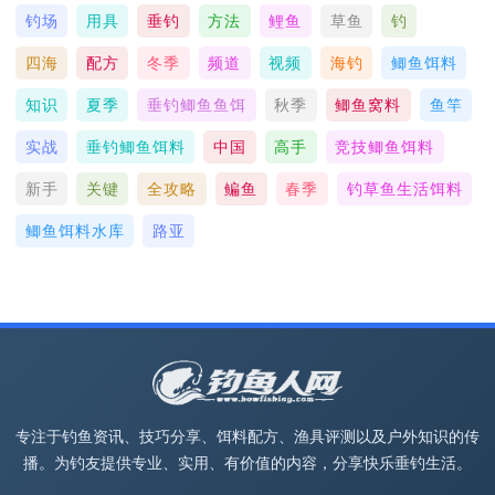
钓场
用具
垂钓
方法
鲤鱼
草鱼
钓
四海
配方
冬季
频道
视频
海钓
鲫鱼饵料
知识
夏季
垂钓鲫鱼鱼饵
秋季
鲫鱼窝料
鱼竿
实战
垂钓鲫鱼饵料
中国
高手
竞技鲫鱼饵料
新手
关键
全攻略
鳊鱼
春季
钓草鱼生活饵料
鲫鱼饵料水库
路亚
专注于钓鱼资讯、技巧分享、饵料配方、渔具评测以及户外知识的传
播。为钓友提供专业、实用、有价值的内容，分享快乐垂钓生活。