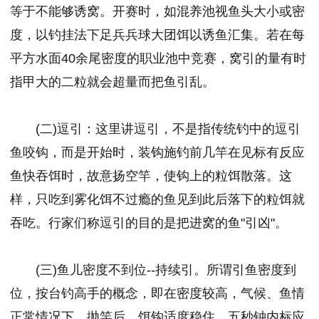
等于不能够诱窝。开赛时，如混养池视鱼头大小或密
度，以钓挂法下足兵兵球大团饵以诱鱼汇集。若在每
平方水面40余尾密度的职业池中竞赛，窝引的量有时
指甲大的二粒就会超量而把鱼引乱。
(二)逗引：这里讲逗引，不是指传统钓中的逗引
鱼咬钩，而是开始时，装钩施钓前几竿在见标有反应
鱼快吞饵时，故意扬空竿，使钩上的粒饵散落。这
样，只吃到雾化饵不过瘾的鱼见到此后落下的粒饵就
吞吃。行家们称逗引的目的是把进窝的鱼"引凶"。
(三)鱼儿密度不到位--持续引。所谓引鱼密度到
位，按台钓高手的概念，即在密度较高，气候、鱼情
正常情况下，抛竿后，饵钩适度稳住，五秒钟内标应