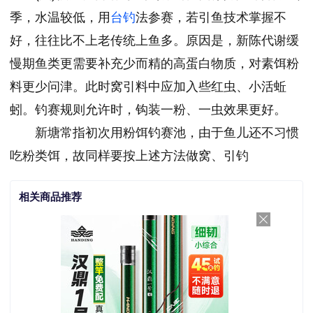
季，水温较低，用
台钓
法参赛，若引鱼技术掌握不
好，往往比不上老传统上鱼多。原因是，新陈代谢缓
慢期鱼类更需要补充少而精的高蛋白物质，对素饵粉
料更少问津。此时窝引料中应加入些红虫、小活蚯
蚓。钓赛规则允许时，钩装一粉、一虫效果更好。
新塘常指初次用粉饵钓赛池，由于鱼儿还不习惯
吃粉类饵，故同样要按上述方法做窝、引钓
相关商品推荐