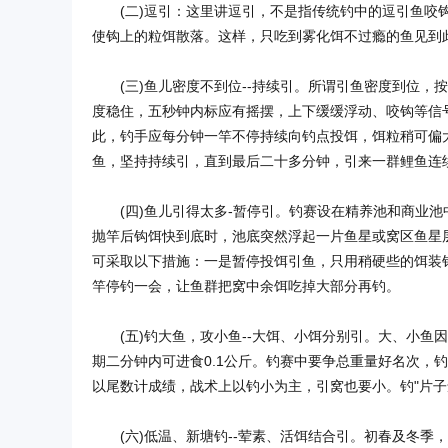
(二)逗引：这里讲逗引，不是指传统钓中的逗引鱼咬钩
使钩上的粒饵散落。这样，只吃到雾化饵不过瘾的鱼见到此
(三)鱼儿密度不到位--持续引。所谓引鱼密度到位，
度稳住，五秒钟内标应有摇摆，上下缓缓浮动、咬钩等信
此，钓手应每分钟一竿不停持续向钓点投饵，饵粒稍可偏
鱼，坚持持续引，直到最后二十多分钟，引来一群鲤鱼连
(四)鱼儿引得太多-暂停引。钓赛设在精养池和商业池
抛竿后钩饵快到底时，池底突然浮起一片鱼星或窝区鱼星
可采取以下措施：一是暂停投饵引鱼，只用稍硬些的饵装
竿停钓一会，让鱼群把窝中余饵吃掉大部分再钓。
(五)钓大鱼，攻小鱼--大饵、小饵分别引。大、小鱼
期二分钟内可进食0.1公斤。钓赛中要争总重量好名次，
以尾数计成绩，战术上以钓小为主，引窝也要小。钓"片子
(六)低温、新塘钓--荤素、活饵结合引。初春及冬季