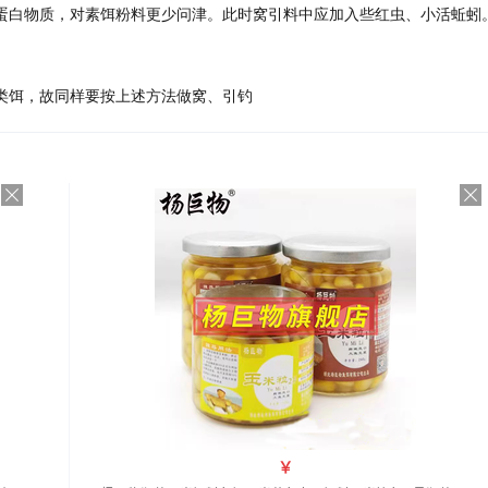
蛋白物质，对素饵粉料更少问津。此时窝引料中应加入些红虫、小活蚯蚓
饵，故同样要按上述方法做窝、引钓