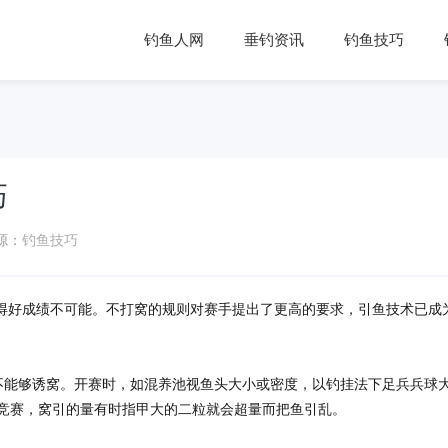
钓鱼人网
垂钓资讯
钓鱼技巧
巧
源：
钓鱼技巧
得好成绩不可能。不打窝的规则对赛手提出了更高的要求，引鱼技术已成
能够诱窝。开赛时，如混养池视鱼头大小或密度，以钓挂法下足兵兵球
中竞赛，窝引的量有时指甲大的二粒就会超量而把鱼引乱。