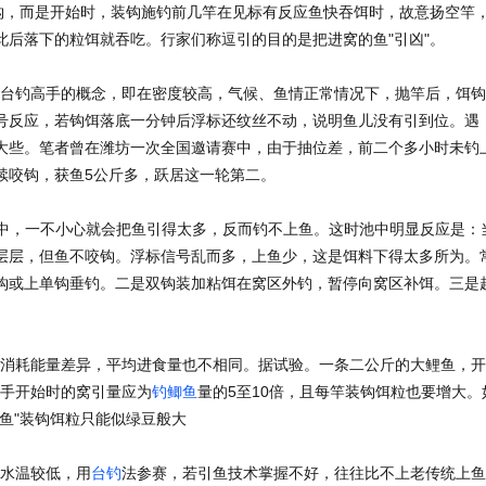
，而是开始时，装钩施钓前几竿在见标有反应鱼快吞饵时，故意扬空竿
后落下的粒饵就吞吃。行家们称逗引的目的是把进窝的鱼"引凶"。
按台钓高手的概念，即在密度较高，气候、鱼情正常情况下，抛竿后，饵
号反应，若钩饵落底一分钟后浮标还纹丝不动，说明鱼儿没有引到位。遇
大些。笔者曾在潍坊一次全国邀请赛中，由于抽位差，前二个多小时未钓
续咬钩，获鱼5公斤多，跃居这一轮第二。
中，一不小心就会把鱼引得太多，反而钓不上鱼。这时池中明显反应是：
层层，但鱼不咬钩。浮标信号乱而多，上鱼少，这是饵料下得太多所为。
钩或上单钩垂钓。二是双钩装加粘饵在窝区外钓，暂停向窝区补饵。三是
因消耗能量差异，平均进食量也不相同。据试验。一条二公斤的大鲤鱼，
钓手开始时的窝引量应为
钓鲫鱼
量的5至10倍，且每竿装钩饵粒也要增大。
鱼"装钩饵粒只能似绿豆般大
，水温较低，用
台钓
法参赛，若引鱼技术掌握不好，往往比不上老传统上鱼