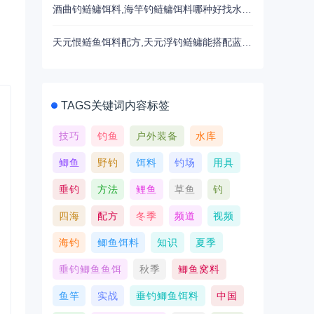
酒曲钓鲢鳙饵料,海竿钓鲢鳙饵料哪种好找水层？
。
天元恨鲢鱼饵料配方,天元浮钓鲢鳙能搭配蓝鲫？
TAGS关键词内容标签
技巧
钓鱼
户外装备
水库
鲫鱼
野钓
饵料
钓场
用具
垂钓
方法
鲤鱼
草鱼
钓
四海
配方
冬季
频道
视频
海钓
鲫鱼饵料
知识
夏季
垂钓鲫鱼鱼饵
秋季
鲫鱼窝料
鱼竿
实战
垂钓鲫鱼饵料
中国