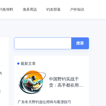
钓鱼饵料
渔具周边
钓友部落
户外知识
搜索
最新文章
为
中国野钓实战干
货：高手都在用这
些技巧钓鱼
大
广东冬天野钓选位用饵与看漂技巧