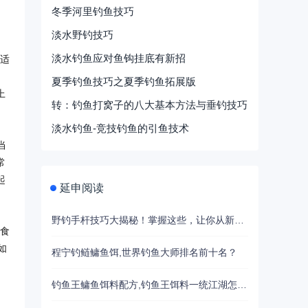
，
冬季河里钓鱼技巧
淡水野钓技巧
淡水钓鱼应对鱼钩挂底有新招
钩适
夏季钓鱼技巧之夏季钓鱼拓展版
上
转：钓鱼打窝子的八大基本方法与垂钓技巧
淡水钓鱼-竞技钓鱼的引鱼技术
当
常
起
延申阅读
野钓手杆技巧大揭秘！掌握这些，让你从新手变高手
开食
如
程宁钓鲢鳙鱼饵,世界钓鱼大师排名前十名？
钓鱼王鳙鱼饵料配方,钓鱼王饵料一统江湖怎么配