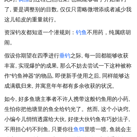
了, 要是调整别的目数, 仅仅只需略微增添或者减少我
这儿铅皮的重量就行。
资深钓友都知道一个潜规则：
钓鱼
不用药，纯属瞎胡
闹。
假设你期望在四季进行
垂钓
之际, 每一回都能够收获
丰富, 实现爆护的成果, 那么不妨去尝试一下这种被称
作“钓鱼神器”的物品, 即便新手使用之后, 同样能够达
成满载归来, 并寓意年年都有多余收获的状况。
如今, 好多鱼塘主事者不许人携带这般钓鱼用的小药,
生怕你把他塘里的鱼全给钓光了。然而, 这个小诀窍,
小编今儿悄悄透露给大伙, 好使大伙钓鱼有巧妙法子,
不用担心钓不到鱼, 只要你往
鱼饵
里喷一喷, 鱼就会主