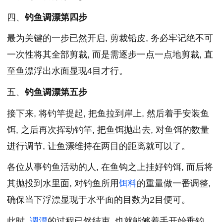
四、
钓鱼调漂第四步
最为关键的一步已然开启, 剪裁铅皮, 务必牢记绝不可
一次性将其全部剪裁, 而是需逐步一点一点地剪裁, 直
至鱼漂浮出水面显现4目才行。
五、
钓鱼调漂第五步
接下来, 将钓竿提起, 把鱼拉到岸上, 然后着手安装鱼
饵, 之后再次挥动钓竿, 把鱼饵抛出去, 对鱼饵的数量
进行调节, 让鱼漂维持在两目的距离就可以了。
各位从事钓鱼活动的人, 在鱼钩之上挂好钓饵, 而后将
其抛投到水里面, 对钓鱼所用
饵料
的重量做一番调整,
确保当下浮漂显现于水平面的目数为2目便可。
此时,
调漂
的过程已然结束, 也就能够着手开始垂钓