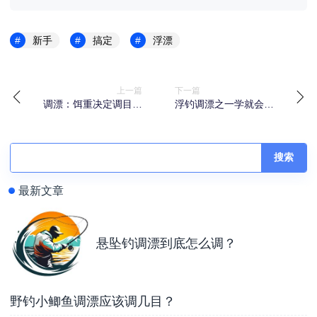
新手
搞定
浮漂
上一篇
下一篇
调漂：饵重决定调目，
浮钓调漂之一学就会的
鱼口决定钓目，找底不
分层调漂技巧
难
搜索
最新文章
悬坠钓调漂到底怎么调？
野钓小鲫鱼调漂应该调几目？