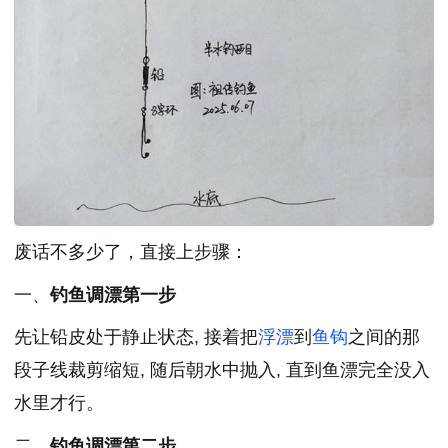
废话不多少了，直接上步骤：
一、
钓鱼调漂第一步
先让铅皮处于静止状态, 接着把
浮漂
到
鱼钩
之间的那
段子线裁剪缩短, 随后朝水中抛入, 直到鱼漂完全没入
水里才行。
二、
钓鱼调漂第二步