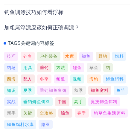
钓鱼调漂技巧如何看浮标
加粗尾浮漂应该如何正确调漂？
TAGS关键词内容标签
技巧
钓鱼
户外装备
水库
鲫鱼
野钓
饵料
钓场
用具
垂钓
方法
鲤鱼
草鱼
钓
四海
配方
冬季
频道
视频
海钓
鲫鱼饵料
知识
夏季
垂钓鲫鱼鱼饵
秋季
鲫鱼窝料
鱼竿
实战
垂钓鲫鱼饵料
中国
高手
竞技鲫鱼饵料
新手
关键
全攻略
鳊鱼
春季
钓草鱼生活饵料
鲫鱼饵料水库
路亚