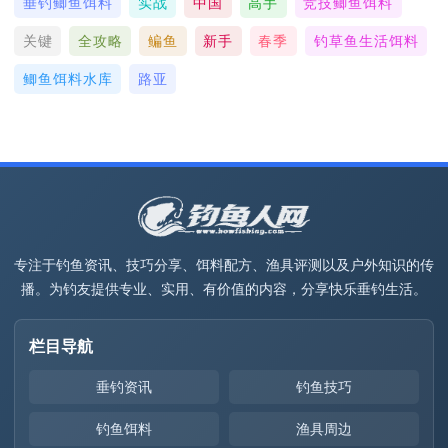
垂钓鲫鱼饵料
实战
中国
高手
竞技鲫鱼饵料
关键
全攻略
鳊鱼
新手
春季
钓草鱼生活饵料
鲫鱼饵料水库
路亚
专注于钓鱼资讯、技巧分享、饵料配方、渔具评测以及户外知识的传
播。为钓友提供专业、实用、有价值的内容，分享快乐垂钓生活。
栏目导航
垂钓资讯
钓鱼技巧
钓鱼饵料
渔具周边