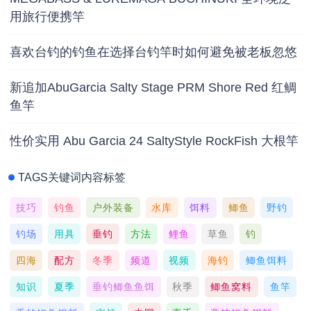
用旅行便携竿
喜欢台钓的钓鱼在选择台钓竿时如何避免被老板忽悠
新追加AbuGarcia Salty Stage PRM Shore Red 红鲷
鱼竿
性价实用 Abu Garcia 24 SaltyStyle RockFish 大根竿
TAGS关键词内容标签
技巧
钓鱼
户外装备
水库
饵料
鲫鱼
野钓
钓场
用具
垂钓
方法
鲤鱼
草鱼
钓
四海
配方
冬季
频道
视频
海钓
鲫鱼饵料
知识
夏季
垂钓鲫鱼鱼饵
秋季
鲫鱼窝料
鱼竿