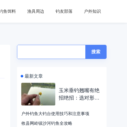
钓鱼饵料
渔具周边
钓友部落
户外知识
搜索
最新文章
玉米垂钓翘嘴有绝
招绝招：选对形
态、打轻窝
户外钓鱼大钓台使用技巧和注意事项
攸县网岭镇沙河钓鱼全攻略