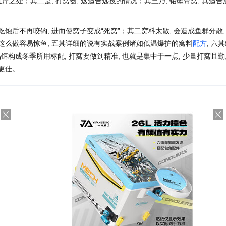
近岸之处；其二是, 打窝器, 这适合远投的情况；其三乃, 铅坠带窝, 其适合
饱后不再咬钩, 进而使窝子变成“死窝”；其二窝料太散, 会造成鱼群分散,
 这么做容易惊鱼, 五其详细的说有实战案例诸如低温爆护的窝料
配方
, 六
饵构成冬季所用标配, 打窝要做到精准, 也就是集中于一点, 少量打窝且勤
更佳。