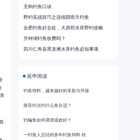
无钩钓鱼口诀
野钓实战技巧之连续阴雨天钓鱼
合肥钓鱼好去处，大房郢水库野钓攻略
升钟湖钓鱼收费吗？
四川仁寿县黑龙滩水库钓鱼必知事项
延申阅读
咬
鱼
钓鱼饵料，越来越好的革新与升级
季里
路亚钓法钓什么鱼合适？
钓鳊鱼如何调漂成效好？
其
一钓鱼人总结的多年钓鱼饵料 转