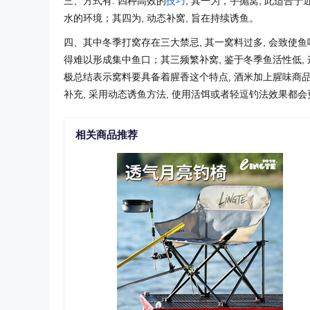
三、方式有: 四种高效的
技巧
, 其一为，手抛窝, 此适合于
水的环境；其四为, 动态补窝, 旨在持续诱鱼。
四、其中冬季打窝存在三大禁忌, 其一窝料过多, 会致使鱼吃
得难以形成集中鱼口；其三频繁补窝, 鉴于冬季鱼活性低,
极总结表示窝料要具备着腥香这个特点, 酒米加上腥味商品
补充, 采用动态诱鱼方法, 使用活饵或者轻逗钓法效果都会
相关商品推荐