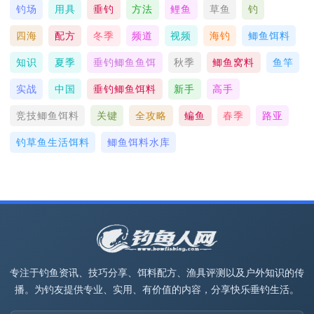
钓场
用具
垂钓
方法
鲤鱼
草鱼
钓
四海
配方
冬季
频道
视频
海钓
鲫鱼饵料
知识
夏季
垂钓鲫鱼鱼饵
秋季
鲫鱼窝料
鱼竿
实战
中国
垂钓鲫鱼饵料
新手
高手
竞技鲫鱼饵料
关键
全攻略
鳊鱼
春季
路亚
钓草鱼生活饵料
鲫鱼饵料水库
专注于钓鱼资讯、技巧分享、饵料配方、渔具评测以及户外知识的传
播。为钓友提供专业、实用、有价值的内容，分享快乐垂钓生活。