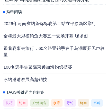
延申阅读
2026年河南省钓鱼锦标赛第二站在平原新区举行
全疆最大规模钓鱼大赛五一农场开幕 现场图
跟着赛事去旅行，60名路亚钓手在千岛湖展开无声较
量
108名選手集聚陽東參加海釣錦標賽
冰钓邀请赛展高超钓技
TAGS关键词内容标签
技巧
钓鱼
户外装备
水库
野钓
鲫鱼
饵料