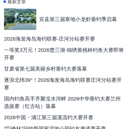
最新文章
宾县第三届寒地小龙虾垂钓季启幕
2026海发海岛海钓联赛-庄河分站赛开赛
一等奖3万元！2026楚三湖·锦绣黄桃杯钓鱼大赛即将
开赛
甘肃省第七届美丽乡村垂钓大赛落幕
逐浪北纬39°！2026海发海岛海钓联赛庄河分站赛开
赛
国内钓鱼高手齐聚湟水河畔 2026中华垂钓大赛兰州
选拔赛（红古站）落幕
2026中国・浦江第三届溪流钓大赛开赛
“巨峰杯”玛纳斯国家湿地公园钓友邀请赛开赛