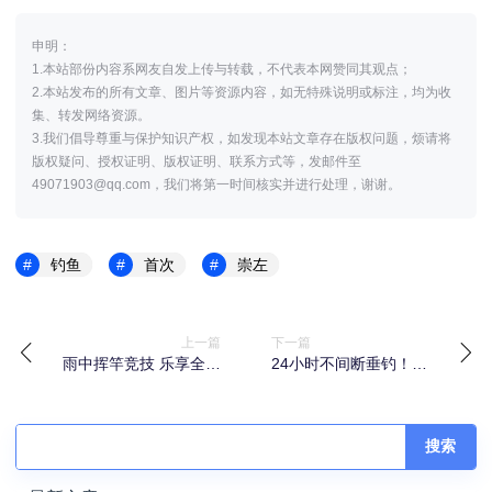
申明：
1.本站部份内容系网友自发上传与转载，不代表本网赞同其观点；
2.本站发布的所有文章、图片等资源内容，如无特殊说明或标注，均为收
集、转发网络资源。
3.我们倡导尊重与保护知识产权，如发现本站文章存在版权问题，烦请将
版权疑问、授权证明、版权证明、联系方式等，发邮件至
49071903@qq.com，我们将第一时间核实并进行处理，谢谢。
钓鱼
首次
崇左
上一篇
下一篇
雨中挥竿竞技 乐享全民
24小时不间断垂钓！瓮
健身！苏州大众体育联
安这场乌江野钓大赛收
赛两站垂钓赛事举办
官
搜索