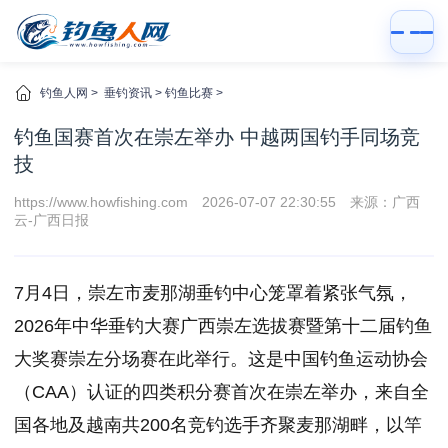
钓鱼人网
>
垂钓资讯
>
钓鱼比赛
>
钓鱼国赛首次在崇左举办 中越两国钓手同场竞
技
https://www.howfishing.com
2026-07-07 22:30:55
来源：广西
云-广西日报
7月4日，崇左市麦那湖垂钓中心笼罩着紧张气氛，
2026年中华垂钓大赛广西崇左选拔赛暨第十二届钓鱼
大奖赛崇左分场赛在此举行。这是中国钓鱼运动协会
（CAA）认证的四类积分赛首次在崇左举办，来自全
国各地及越南共200名竞钓选手齐聚麦那湖畔，以竿