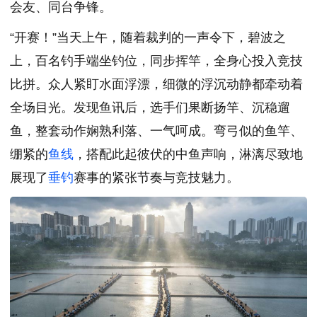
会友、同台争锋。
“开赛！”当天上午，随着裁判的一声令下，碧波之
上，百名钓手端坐钓位，同步挥竿，全身心投入竞技
比拼。众人紧盯水面浮漂，细微的浮沉动静都牵动着
全场目光。发现鱼讯后，选手们果断扬竿、沉稳遛
鱼，整套动作娴熟利落、一气呵成。弯弓似的鱼竿、
绷紧的
鱼线
，搭配此起彼伏的中鱼声响，淋漓尽致地
展现了
垂钓
赛事的紧张节奏与竞技魅力。