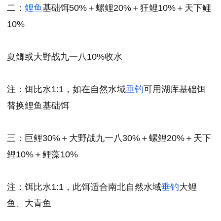
二：
鲤鱼
基础饵50%＋螺鲤20%＋狂鲤10%＋天下鲤
10%
夏鲫或大野战九一八10%收水
注：饵比水1:1，如在自然水域
垂钓
可用湖库基础饵
替换鲤鱼基础饵
三：巨鲤30%＋大野战九一八30%＋螺鲤20%＋天下
鲤10%＋鲤藻10%
注：饵比水1:1，此饵适合南北自然水域
垂钓
大鲤
鱼、大青鱼