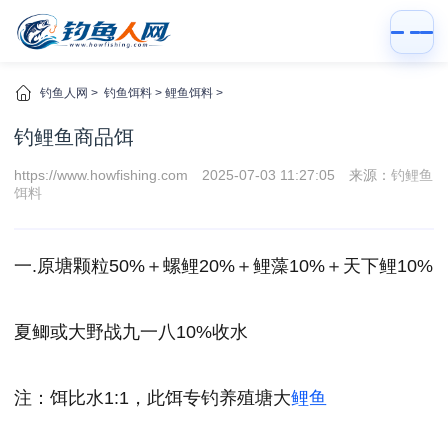
钓鱼人网
>
钓鱼饵料
>
鲤鱼饵料
>
钓鲤鱼商品饵
https://www.howfishing.com
2025-07-03 11:27:05
来源：
钓鲤鱼
饵料
一.原塘颗粒50%＋螺鲤20%＋鲤藻10%＋天下鲤10%
夏鲫或大野战九一八10%收水
注：饵比水1:1，此饵专钓养殖塘大
鲤鱼