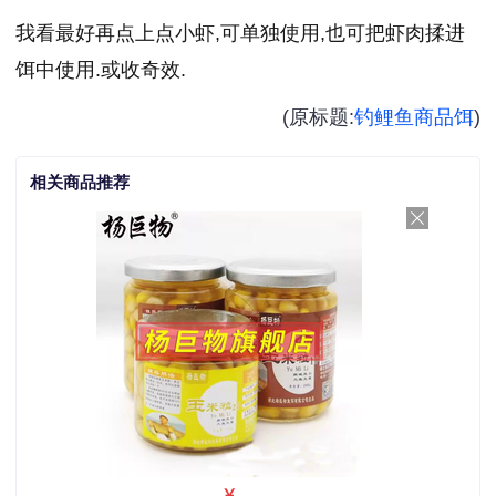
我看最好再点上点小虾,可单独使用,也可把虾肉揉进
饵中使用.或收奇效.
(原标题:
钓鲤鱼
商品饵
)
相关商品推荐