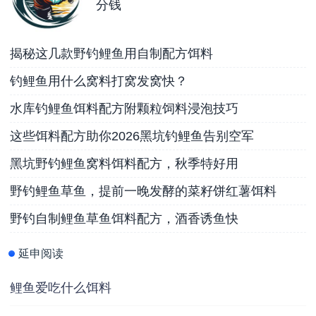
分钱
揭秘这几款野钓鲤鱼用自制配方饵料
钓鲤鱼用什么窝料打窝发窝快？
水库钓鲤鱼饵料配方附颗粒饲料浸泡技巧
这些饵料配方助你2026黑坑钓鲤鱼告别空军
黑坑野钓鲤鱼窝料饵料配方，秋季特好用
野钓鲤鱼草鱼，提前一晚发酵的菜籽饼红薯饵料
野钓自制鲤鱼草鱼饵料配方，酒香诱鱼快
延申阅读
鲤鱼爱吃什么饵料