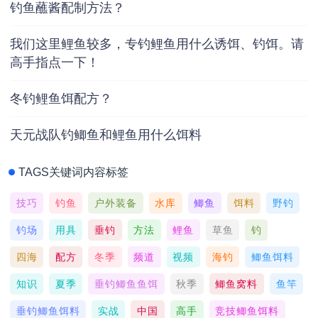
钓鱼蘸酱配制方法？
我们这里鲤鱼较多，专钓鲤鱼用什么诱饵、钓饵。请
高手指点一下！
冬钓鲤鱼饵配方？
天元战队钓鲫鱼和鲤鱼用什么饵料
TAGS关键词内容标签
技巧
钓鱼
户外装备
水库
鲫鱼
饵料
野钓
钓场
用具
垂钓
方法
鲤鱼
草鱼
钓
四海
配方
冬季
频道
视频
海钓
鲫鱼饵料
知识
夏季
垂钓鲫鱼鱼饵
秋季
鲫鱼窝料
鱼竿
垂钓鲫鱼饵料
实战
中国
高手
竞技鲫鱼饵料