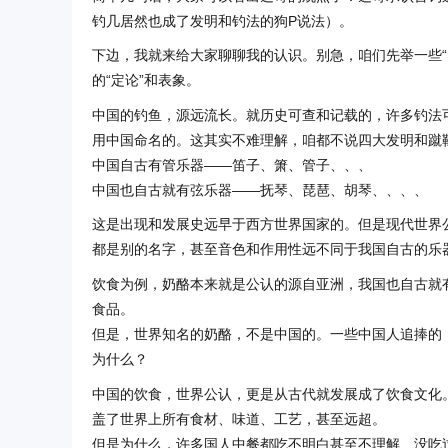
钓几居然也成了发明和钓法的狗P说法）。
下边，我就来给大家聊聊我的认识。别急，咱们先举一些“
的“定论”和表象。
中国的钓鱼，源远流长。就历史可查和记载的，许多钓法
用中国命名的。这其实不难理解，咱都不说四大发明和蹴
中国自古有管乐器——笛子、箫、管子、、、
中国也自古就有弦乐器——抚琴、琵琶、胡琴、、、、
这是出现和发展史远早于西方世界国家的。但是现代世界
都是别的名字，甚至音色和作用性远不同于我国自古的乐
饮食为例，奶酪本来就是公认的源自亚洲，我国也自古就
食品。
但是，世界知名的奶酪，不是中国的。一些中国人追捧的
为什么？
中国的饮食，世界公认，更是从古代就发展成了饮食文化
盖了世界上所有食材、味道、工艺，甚至远超。
但是为什么，许多国人中餐都吃不明白甚至不理解、没吃