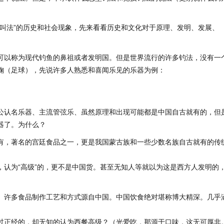
叫法”的历史和社会现象，先来看看历史和文化对于原理、发明、发展、
可以称为现代钓鱼的鼻祖或者发明国。但是世界流行的许多钓法，没有一
鞠（足球），先说许多人熟悉和喜闻乐见的乐器为例：
公认名乐器、主流管弦乐、虽然原理和出现可能都是中国自古就有的，但
器了。为什么？
有，著名的宫廷食品之一，更是我国蒙古族和一些少数名族自古就有的传
，认为“高级”的，更不是中国货。甚至无知人等就以为这是西方人发明的
。许多食品制作工艺和方式源自中国。中国饮食绝对堪称博大精深。几乎
过正经的，却无知的认为西餐高级？（光爱吃，那源于口味，这无可厚非