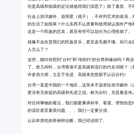
但是高级和低级的定论就值得我们深思了）除了素质、不
社会上崇洋媚外、追明星（戏子），不评判艺术的表演，
的生活了如指掌？什么东西不认质量和使用就认国外产地
这是一个民族的悲哀，甚至有些可以划分为心理疾病了。
就像不会欣赏我们的民族音乐，甚至皮毛都不懂。却只会
人怎么了？
这些，能叫你想到“台钓”和“传统钓”的分类和缘由吗？商
了。曾几何时，台湾香港不是高级和流行的代名词呢？（
许多伪大师，立足于先进、高级来忽悠新手认识台钓）
台湾一直是中国的一个地区，这里本不该牵扯崇洋媚外（
更没有无前提的高级和先进之说。称为台钓，充其量是传
对任何事物的看法，我们都要秉承科学、客观、理智的思
的误区甚至素质问题、、、我们一定要分清。
认识本质性的举例和论断，我已经说明了。