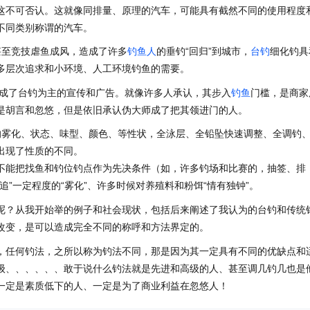
这不可否认。这就像同排量、原理的汽车，可能具有截然不同的使用程度
不同类别称谓的汽车。
甚至竞技虐鱼成风，造成了许多
钓鱼人
的垂钓“回归”到城市，
台钓
细化钓具
多层次追求和小环境、人工环境钓鱼的需要。
形成了台钓为主的宣传和广告。就像许多人承认，其步入
钓鱼
门槛，是商家
是胡言和忽悠，但是依旧承认伪大师成了把其领进门的人。
的雾化、状态、味型、颜色、等性状，全泳层、全铅坠快速调整、全调钓
出现了性质的不同。
不能把找鱼和钓位钓点作为先决条件（如，许多钓场和比赛的，抽签、排
”一定程度的“雾化”、许多时候对养殖料和粉饵“情有独钟”。
呢？从我开始举的例子和社会现状，包括后来阐述了我认为的台钓和传统
改变，是可以造成完全不同的称呼和方法界定的。
，任何钓法，之所以称为钓法不同，那是因为其一定具有不同的优缺点和
级、、、、、、敢于说什么钓法就是先进和高级的人、甚至调几钓几也是
一定是素质低下的人、一定是为了商业利益在忽悠人！