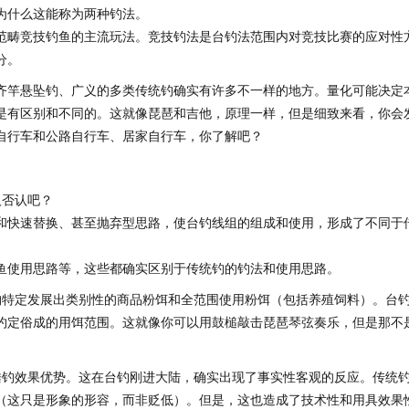
为什么这能称为两种钓法。
范畴竞技钓鱼的主流玩法。竞技钓法是台钓法范围内对竞技比赛的应对性
分。
齐竿悬坠钓、广义的多类传统钓确实有许多不一样的地方。量化可能决定
是有区别和不同的。这就像琵琶和吉他，原理一样，但是细致来看，你会
自行车和公路自行车、居家自行车，你了解吧？
人否认吧？
和快速替换、甚至抛弃型思路，使台钓线组的组成和使用，形成了不同于
鱼使用思路等，这些都确实区别于传统钓的钓法和使用思路。
钓特定发展出类别性的商品粉饵和全范围使用粉饵（包括养殖饲料）。台
约定俗成的用饵范围。这就像你可以用鼓槌敲击琵琶琴弦奏乐，但是那不
垂钓效果优势。这在台钓刚进大陆，确实出现了事实性客观的反应。传统
（这只是形象的形容，而非贬低）。但是，这也造成了技术性和用具效果