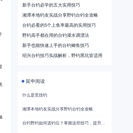
新手台钓必学的五大实用技巧
湘潭本地钓友实战分享野钓台钓全攻略
台钓必看的5个上鱼率最高的实用技巧
个
野钓高手都在用的台钓灌水调漂法
新手也能快速上手的台钓鲫鱼技巧
绍兴台钓技巧实战解析，野钓黑坑皆适用
是
延申阅读
统
什么是竞技钓
，
湘潭本地钓友实战分享野钓台钓全攻略
涵
台钓野钓如何选钓位？掌握这些技巧，提升渔获与体验
。