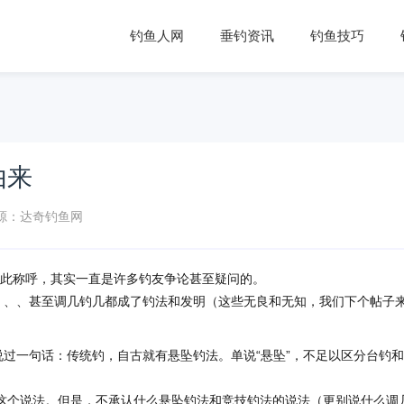
钓鱼人网
垂钓资讯
钓鱼技巧
由来
源：达奇钓鱼网
，如此称呼，其实一直是许多钓友争论甚至疑问的。
钓、、、甚至调几钓几都成了钓法和发明（这些无良和无知，我们下个帖子
说过一句话：传统钓，自古就有悬坠钓法。单说“悬坠”，不足以区分台钓
这个说法。但是，不承认什么悬坠钓法和竞技钓法的说法（更别说什么调