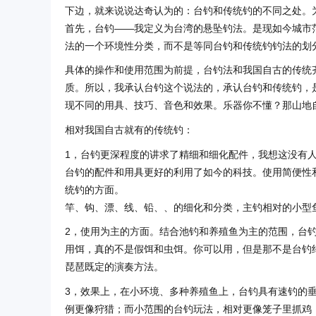
下边，就来说说达奇认为的：台钓和传统钓的不同之处。
首先，台钓——我定义为台湾的悬坠钓法。是现如今城市
法的一个环境性分类，而不是等同台钓和传统钓钓法的划
具体的操作和使用范围为前提，台钓法和我国自古的传统
质。所以，我承认台钓这个说法的，承认台钓和传统钓，
现不同的用具、技巧、音色和效果。乐器你不懂？那山地
相对我国自古就有的传统钓：
1，台钓更深程度的讲求了精细和细化配件，我想这没有
台钓的配件和用具更好的利用了如今的科技。使用简便性
统钓的方面。
竿、钩、漂、线、铅、、的细化和分类，主钓相对的小型
2，使用为主的方面。结合池钓和养殖鱼为主的范围，台
用饵，真的不是假饵和虫饵。你可以用，但是那不是台钓
琵琶既定的演奏方法。
3，效果上，在小环境、多种养殖鱼上，台钓具有速钓的
例更像狩猎；而小范围的台钓玩法，相对更像笼子里抓鸡