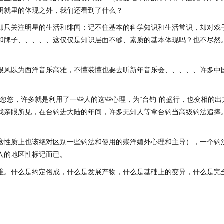
明就里的体现之外，我们还看到了什么？
却只关注明星的生活和绯闻；记不住基本的科学知识和生活常识，却对戏
和牌子、、、、、这仅仅是知识层面不够、素质的基本体现吗？也不尽然
跟风以为西洋音乐高雅，不懂装懂也要去听新年音乐会、、、、、许多中
业忽悠，许多就是利用了一些人的这些心理，为“台钓”的盛行，也变相的出
我亲眼所见，在台钓进大陆的年间，许多无知人等拿台钓当高级钓法追捧
这性质上也该绝对区别一些钓法和使用的崇洋媚外心理和主导），一个钓
入的地区性标记而已。
维。什么是约定俗成，什么是发展产物，什么是基础上的变异，什么是完