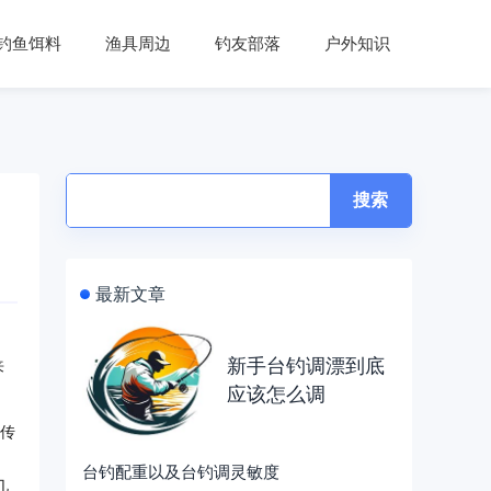
钓鱼饵料
渔具周边
钓友部落
户外知识
搜索
最新文章
新手台钓调漂到底
来
应该怎么调
和传
台钓配重以及台钓调灵敏度
几