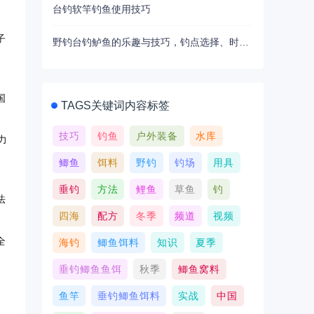
台钓软竿钓鱼使用技巧
子
野钓台钓鲈鱼的乐趣与技巧，钓点选择、时间要素很关键
。
国
TAGS关键词内容标签
技巧
钓鱼
户外装备
水库
力
。
鲫鱼
饵料
野钓
钓场
用具
垂钓
方法
鲤鱼
草鱼
钓
法
四海
配方
冬季
频道
视频
全
海钓
鲫鱼饵料
知识
夏季
垂钓鲫鱼鱼饵
秋季
鲫鱼窝料
鱼竿
垂钓鲫鱼饵料
实战
中国