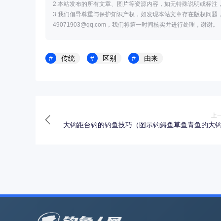
2.本站发布的所有文章、图片等资源内容，如无特殊说明或标注
3.我们倡导尊重与保护知识产权，如发现本站文章存在版权问题
49071903@qq.com，我们将第一时间核实并进行处理，谢谢。
传统
区别
由来
上
大钩距台钓的钓鱼技巧（图示钓鲟鱼草鱼青鱼的大
子线绑