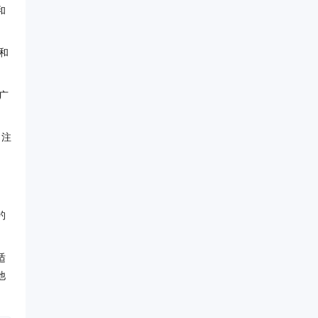
和
和
广
、注
钓
适
他