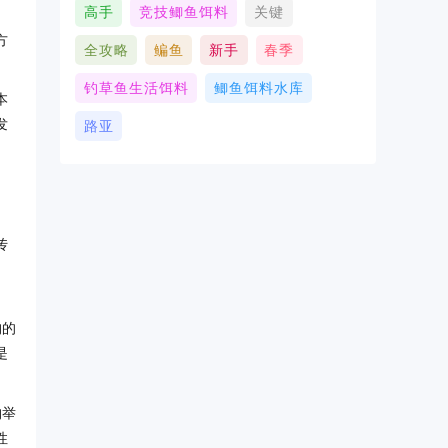
高手
竞技鲫鱼饵料
关键
方
全攻略
鳊鱼
新手
春季
钓草鱼生活饵料
鲫鱼饵料水库
本
发
路亚
传
钓的
是
钓举
性