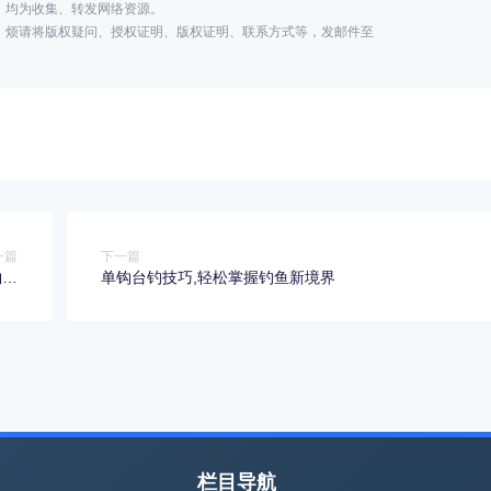
，均为收集、转发网络资源。
，烦请将版权疑问、授权证明、版权证明、联系方式等，发邮件至
一篇
下一篇
钩距
单钩台钓技巧,轻松掌握钓鱼新境界
法）
栏目导航