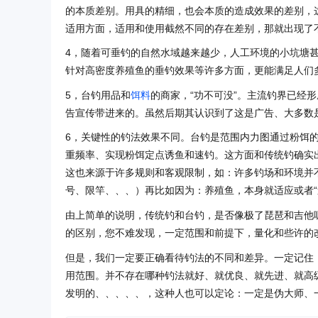
的本质差别。用具的精细，也会本质的造成效果的差别，
适用方面，适用和使用截然不同的存在差别，那就出现了
4，随着可垂钓的自然水域越来越少，人工环境的小坑塘
针对高密度养殖鱼的垂钓效果等许多方面，更能满足人们
5，台钓用品和
饵料
的商家，“功不可没”。主流钓界已经
告宣传带进来的。虽然后期其认识到了这是广告、大多数
6，关键性的钓法效果不同。台钓是范围内力图通过粉饵
重频率、实现粉饵定点诱鱼和速钓。这方面和传统钓确实
这也来源于许多规则和客观限制，如：许多钓场和环境并
号、限竿、、、）再比如因为：养殖鱼，本身就适应或者“追
由上简单的说明，传统钓和台钓，是否像极了琵琶和吉他
的区别，您不难发现，一定范围和前提下，量化和些许的
但是，我们一定要正确看待钓法的不同和差异。一定记住
用范围。并不存在哪种钓法就好、就优良、就先进、就高
发明的、、、、、，这种人也可以定论：一定是伪大师、