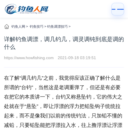
钓鱼人网
>
钓鱼技巧
>
钓鱼调漂技巧
>
详解钓鱼调漂，调几钓几，调灵调钝到底是调的
什么
https://www.howfishing.com
2021-09-18 03:19:51
在了解“调几钓几”之前，我觉得应该正确了解什么是
所谓的“台钓”，当然这是老调重弹了，但还是有必要
在把它的本质讲一下，台钓又称悬坠钓，它的伟大之
处就在于“悬坠”，即让浮漂的浮力把铅坠钩子统统拉
起来，而不是像我们以前的传统钓法，只加铅不懂的
减铅，只要铅坠能把浮漂拉入水，往上撸浮漂让浮漂