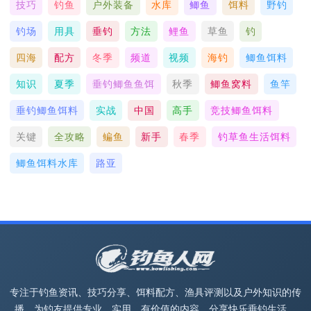
技巧
钓鱼
户外装备
水库
鲫鱼
饵料
野钓
钓场
用具
垂钓
方法
鲤鱼
草鱼
钓
四海
配方
冬季
频道
视频
海钓
鲫鱼饵料
知识
夏季
垂钓鲫鱼鱼饵
秋季
鲫鱼窝料
鱼竿
垂钓鲫鱼饵料
实战
中国
高手
竞技鲫鱼饵料
关键
全攻略
鳊鱼
新手
春季
钓草鱼生活饵料
鲫鱼饵料水库
路亚
专注于钓鱼资讯、技巧分享、饵料配方、渔具评测以及户外知识的传
播。为钓友提供专业、实用、有价值的内容，分享快乐垂钓生活。