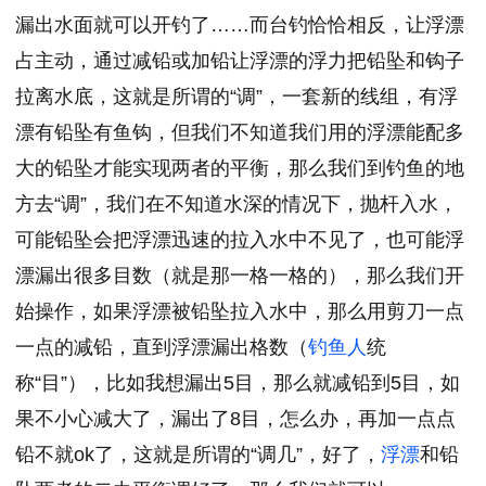
漏出水面就可以开钓了……而台钓恰恰相反，让浮漂
占主动，通过减铅或加铅让浮漂的浮力把铅坠和钩子
拉离水底，这就是所谓的“调”，一套新的线组，有浮
漂有铅坠有鱼钩，但我们不知道我们用的浮漂能配多
大的铅坠才能实现两者的平衡，那么我们到钓鱼的地
方去“调”，我们在不知道水深的情况下，抛杆入水，
可能铅坠会把浮漂迅速的拉入水中不见了，也可能浮
漂漏出很多目数（就是那一格一格的），那么我们开
始操作，如果浮漂被铅坠拉入水中，那么用剪刀一点
一点的减铅，直到浮漂漏出格数（
钓鱼人
统
称“目”），比如我想漏出5目，那么就减铅到5目，如
果不小心减大了，漏出了8目，怎么办，再加一点点
铅不就ok了，这就是所谓的“调几”，好了，
浮漂
和铅