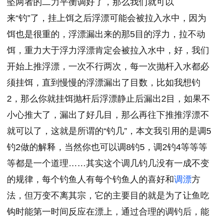
坠两者的二力平衡调好了，那么我们就可以
来“钓”了，挂上饵之后浮漂可能会被拉入水中，因为
饵也是很重的，浮漂漏出来的那5目的浮力，拉不动
饵，重力大于浮力浮漂肯定会被拉入水中，好，我们
开始上推浮漂，一次不行两次，每一次抛杆入水都必
须挂饵，直到慢慢的浮漂漏出了目数，比如我想钓
2，那么你就挂饵抛杆后浮漂静止后漏出2目，如果不
小心推大了，漏出了好几目，那么再往下推推浮漂不
就可以了，这就是所谓的“钓几”，本文我引用的是调5
钓2做的解释，当然你也可以调8钓5，调2钓4等等等
等都是一个道理……其实这个调几钓几没有一成不变
的规律，每个钓鱼人有每个钓鱼人的喜好和
调漂
方
法，但万变不离其宗，它的主要目的就是为了让鱼吃
钩时能第一时间反应在漂上，通过合理的调钓后，能