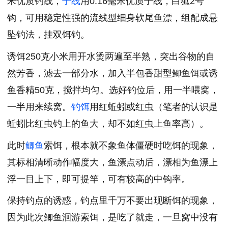
米优质钓线，
子线
用0.16毫米优质子线，白狐2号
钩，可用稳定性强的流线型细身软尾鱼漂，组配成悬
坠钓法，挂双饵钓。
诱饵250克小米用开水烫两遍至半熟，突出谷物的自
然芳香，滤去一部分水，加入半包香甜型鲫鱼饵或诱
鱼香精50克，搅拌均匀。选好钓位后，用一半喂窝，
一半用来续窝。
钓饵
用红蚯蚓或红虫（笔者的认识是
蚯蚓比红虫钓上的鱼大，却不如红虫上鱼率高）。
此时
鲫鱼
索饵，根本就不象鱼体僵硬时吃饵的现象，
其标相清晰动作幅度大，鱼漂点动后，漂相为鱼漂上
浮一目上下，即可提竿，可有较高的中钩率。
保持钓点的诱惑，钓点里千万不要出现断饵的现象，
因为此次鲫鱼洄游索饵，是吃了就走，一旦窝中没有