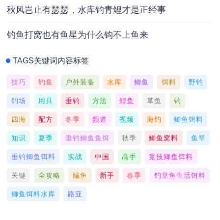
秋风岂止有瑟瑟，水库钓青鲤才是正经事
钓鱼打窝也有鱼星为什么钩不上鱼来
TAGS关键词内容标签
技巧
钓鱼
户外装备
水库
鲫鱼
饵料
野钓
钓场
用具
垂钓
方法
鲤鱼
草鱼
钓
四海
配方
冬季
频道
视频
海钓
鲫鱼饵料
知识
夏季
垂钓鲫鱼鱼饵
秋季
鲫鱼窝料
鱼竿
垂钓鲫鱼饵料
实战
中国
高手
竞技鲫鱼饵料
关键
全攻略
鳊鱼
新手
春季
钓草鱼生活饵料
鲫鱼饵料水库
路亚