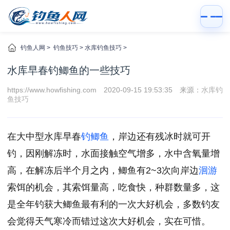
钓鱼人网
>
钓鱼技巧
>
水库钓鱼技巧
>
水库早春钓鲫鱼的一些技巧
https://www.howfishing.com
2020-09-15 19:53:35
来源：
水库钓
鱼技巧
在大中型水库早春
钓鲫鱼
，岸边还有残冰时就可开
钓，因刚解冻时，水面接触空气增多，水中含氧量增
高，在解冻后半个月之内，鲫鱼有2~3次向岸边
洄游
索饵的机会，其索饵量高，吃食快，种群数量多，这
是全年钓获大鲫鱼最有利的一次大好机会，多数钓友
会觉得天气寒冷而错过这次大好机会，实在可惜。