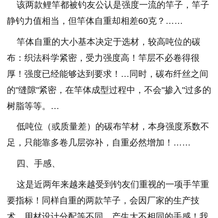
该两款鲤竿都被钓友公认是强度一流的竿子，竿子
静钓力值相当，但竿体自重却相差60克？……
竿体自重的大小基本决定于选材，较高吨位的碳
布：织法科学紧密，受力强度高！竿层不必卷得很
厚！强度已经能够达到要求！…同时，碳布纤丝之间
的"缝隙"紧密，在竿体成型过程中，不会"掺入"过多的
树脂等等。…
低吨位（或质量差）的碳布竿材，本身强度系数不
足，只能靠多卷几层弥补，自重必然增加！……
四、手感、
这是近两年来越来越受到钓友们重视的一项手竿重
要指标！同样自重的两款竿子，会因厂家的生产技
术，用材设计分配等不同，产生大不相同的手感！我