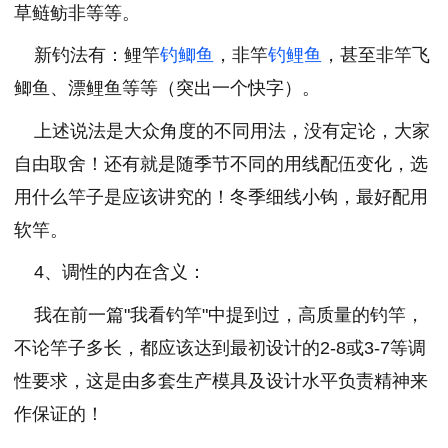
草鲢鲂非等等。
新钓法有：鲤竿
钓鲫鱼
，非竿
钓鲤鱼
，甚至非竿飞
鲫鱼、漂鲤鱼等等（突出一个快字）。
上述说法是大众角度的不同用法，没有定论，大家
自由取舍！还有就是随季节不同的用线配伍变化，选
用什么竿子是应该讲究的！冬季细线小钩，最好配用
软竿。
4、调性的内在含义：
我在前一篇"我看钓竿"中提到过，高质量的钓竿，
不论竿子多长，都应该达到最初设计的2-8或3-7等调
性要求，这是由多套生产模具及设计水平负责精神来
作保证的！