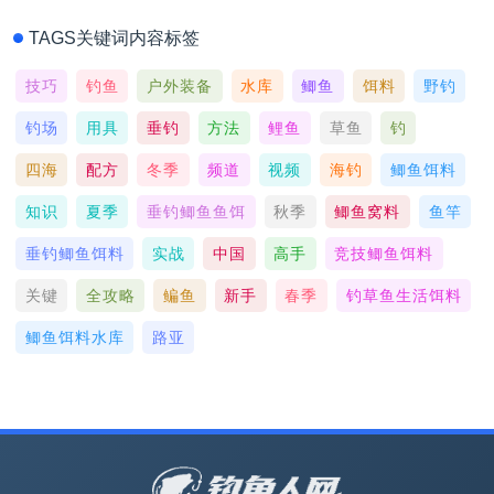
TAGS关键词内容标签
技巧
钓鱼
户外装备
水库
鲫鱼
饵料
野钓
钓场
用具
垂钓
方法
鲤鱼
草鱼
钓
四海
配方
冬季
频道
视频
海钓
鲫鱼饵料
知识
夏季
垂钓鲫鱼鱼饵
秋季
鲫鱼窝料
鱼竿
垂钓鲫鱼饵料
实战
中国
高手
竞技鲫鱼饵料
关键
全攻略
鳊鱼
新手
春季
钓草鱼生活饵料
鲫鱼饵料水库
路亚