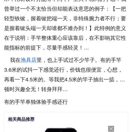
曾举过一个不太恰当但却能表达意思的例子：【一把
轻型铁锨，握着锨把端一天，非特殊腕力者不行；要
是握着锨头端一天却谁都不难办到！】此特例的意义
在于说明：手竿整体重心应该靠后，在不影响其它性
能指标的前提下，尽量手感轻灵！…
我在
渔具店
里，也上手试过不少竿子。有的手竿
3.6米的试抖一下感觉还行，价钱也很便宜，心想，
再看一下4.5米的。等我把4.5米的竿子抽出一掂，…
顿时兴趣全无！转身拜拜…
有的手竿单独体验手感还行
相关商品推荐