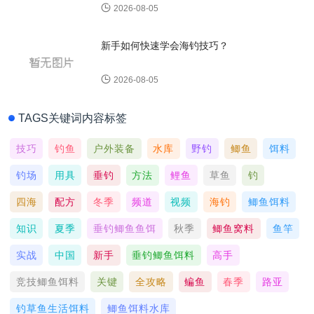
2026-08-05
新手如何快速学会海钓技巧？
2026-08-05
TAGS关键词内容标签
技巧
钓鱼
户外装备
水库
野钓
鲫鱼
饵料
钓场
用具
垂钓
方法
鲤鱼
草鱼
钓
四海
配方
冬季
频道
视频
海钓
鲫鱼饵料
知识
夏季
垂钓鲫鱼鱼饵
秋季
鲫鱼窝料
鱼竿
实战
中国
新手
垂钓鲫鱼饵料
高手
竞技鲫鱼饵料
关键
全攻略
鳊鱼
春季
路亚
钓草鱼生活饵料
鲫鱼饵料水库