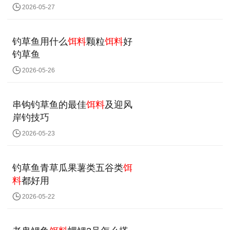
2026-05-27
钓草鱼用什么
饵料
颗粒
饵料
好
钓草鱼
2026-05-26
串钩钓草鱼的最佳
饵料
及迎风
岸钓技巧
2026-05-23
钓草鱼青草瓜果薯类五谷类
饵
料
都好用
2026-05-22