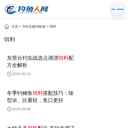
主页
> TAG关键词标签 > 饵料
饵料
东营台钓实战选点调漂
饵料
配
方全解析
2026-06-10
冬季钓鲫鱼
饵料
搭配技巧：味
型浓、比重轻，鱼口更好
2026-06-09