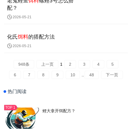
老鬼鲤鱼
饵料
螺鲤3号怎么搭
配？
2026-05-21
化氏
饵料
的搭配方法
2026-05-21
948条
上一页
1
2
3
4
5
6
7
8
9
10
..
48
下一页
热门阅读
鲤大拿开饵配方？