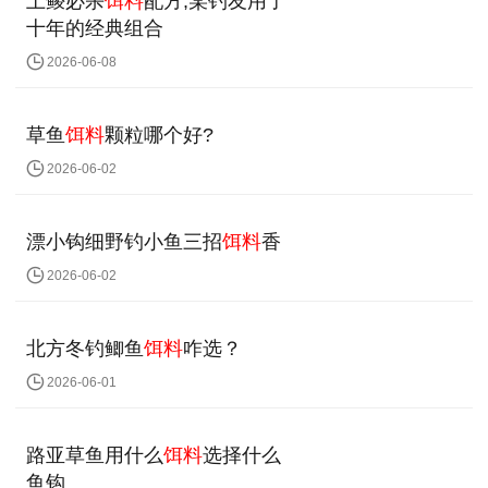
土鲮必杀
饵料
配方,某钓友用了
十年的经典组合
2026-06-08
草鱼
饵料
颗粒哪个好?
2026-06-02
漂小钩细野钓小鱼三招
饵料
香
2026-06-02
北方冬钓鲫鱼
饵料
咋选？
2026-06-01
路亚草鱼用什么
饵料
选择什么
鱼钩