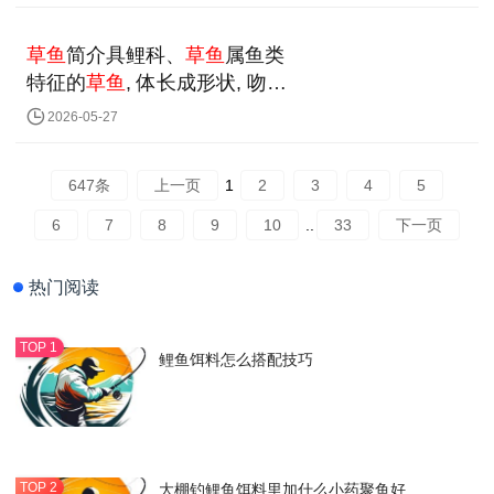
草鱼
简介具鲤科、
草鱼
属⁠鱼类
特征的
草鱼
‌, 体‍长成形状, ‌吻略
显钝态
2026-05-27
647条
上一页
1
2
3
4
5
6
7
8
9
10
..
33
下一页
热门阅读
鲤鱼饵料怎么搭配技巧
大棚钓鲤鱼饵料里加什么小药聚鱼好