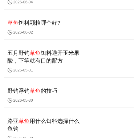
2026-06-04
草鱼
饵料颗粒哪个好?
2026-06-02
五月野钓
草鱼
饵料避开玉米果
酸，下竿就有口的配方
2026-05-31
野钓浮钓
草鱼
的技巧
2026-05-30
路亚
草鱼
用什么饵料选择什么
鱼钩