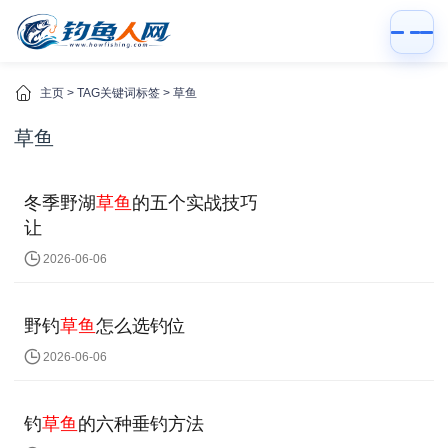
主页
> TAG关键词标签 > 草鱼
草鱼
冬季野湖
草鱼
的五个实战技巧
让
2026-06-06
野钓
草鱼
怎么选钓位
2026-06-06
钓
草鱼
的六种垂钓方法