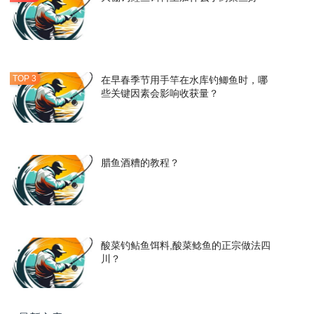
在早春季节用手竿在水库钓鲫鱼时，哪
些关键因素会影响收获量？
腊鱼酒糟的教程？
酸菜钓鲇鱼饵料,酸菜鲶鱼的正宗做法四
川？