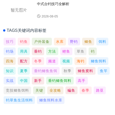
中式台钓技巧全解析
2026-08-05
TAGS关键词内容标签
技巧
钓鱼
户外装备
水库
野钓
鲫鱼
饵料
钓场
用具
垂钓
方法
鲤鱼
草鱼
钓
四海
配方
冬季
频道
视频
海钓
鲫鱼饵料
知识
夏季
垂钓鲫鱼鱼饵
秋季
鲫鱼窝料
鱼竿
实战
中国
新手
垂钓鲫鱼饵料
高手
竞技鲫鱼饵料
关键
全攻略
鳊鱼
春季
路亚
钓草鱼生活饵料
鲫鱼饵料水库