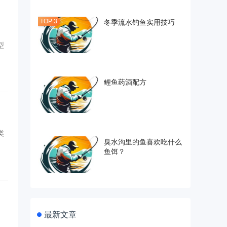
冬季流水钓鱼实用技巧
型
鲤鱼药酒配方
类
臭水沟里的鱼喜欢吃什么
鱼饵？
最新文章