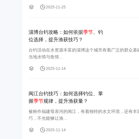
2025-11-25
淄博台钓攻略：如何依据
季节
、钓
位选择，提升渔获技巧？
台钓活动在水资源丰富的淄博这个城市有着广泛的群众基
当地水情与鱼情...
2025-11-14
闽江台钓技巧：如何选择钓位、掌
握
季节
规律，提升渔获量？
被称作福建母亲河的闽江，有着独特的水文环境，还有丰
巧，不光能够让渔...
2025-11-14