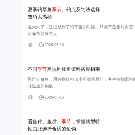
夏季钓草鱼
季节
、钓点及钓法选择
技巧大揭秘
夏天到了，这也是到了钓草鱼的时段，只因草鱼相对而言
水库都能够瞧见...
2026-05-16
不同
季节
黑坑钓鲫鱼饵料搭配指南
黑坑钓鲫鱼，用谷物饵料加小药效果最佳，各种谷物原料
味道重的物质，...
2026-05-16
看鱼种、鱼嘴、
季节
，掌握钩型特
性由此选择合适的鱼钩