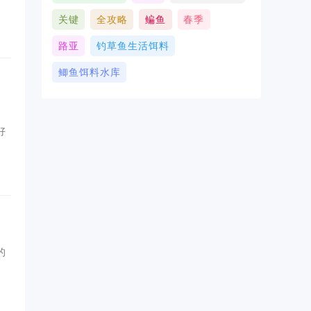
关键
全攻略
鳊鱼
春季
路亚
钓草鱼生活饵料
鲫鱼饵料水库
好
的