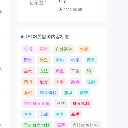
巧？
2026-08-05
为
TAGS关键词内容标签
技巧
钓鱼
户外装备
水库
野钓
鲫鱼
饵料
钓场
用具
的
垂钓
方法
鲤鱼
草鱼
钓
四海
配方
冬季
频道
视频
海钓
鲫鱼饵料
知识
夏季
垂钓鲫鱼鱼饵
秋季
鲫鱼窝料
鱼竿
实战
中国
新手
垂钓鲫鱼饵料
高手
竞技鲫鱼饵料
等