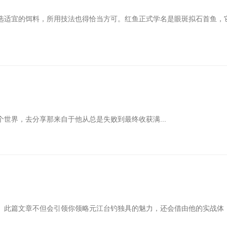
选适宜的饵料，所用技法也得恰当方可。红鱼正式学名是眼斑拟石首鱼，
世界，去分享那来自于他从总是失败到最终收获满...
。此篇文章不但会引领你领略元江台钓独具的魅力，还会借由他的实战体