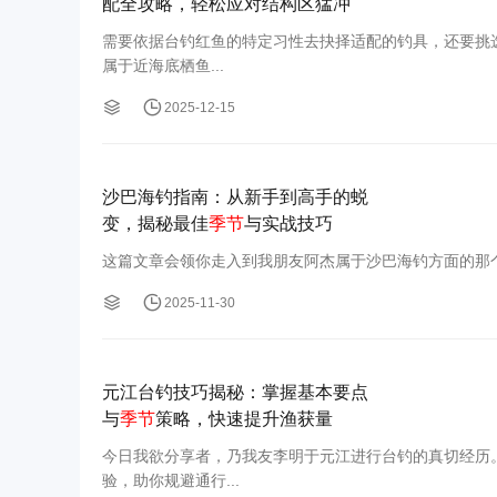
配全攻略，轻松应对结构区猛冲
需要依据台钓红鱼的特定习性去抉择适配的钓具，还要挑
属于近海底栖鱼...
2025-12-15
沙巴海钓指南：从新手到高手的蜕
变，揭秘最佳
季节
与实战技巧
这篇文章会领你走入到我朋友阿杰属于沙巴海钓方面的那个
2025-11-30
元江台钓技巧揭秘：掌握基本要点
与
季节
策略，快速提升渔获量
今日我欲分享者，乃我友李明于元江进行台钓的真切经历
验，助你规避通行...