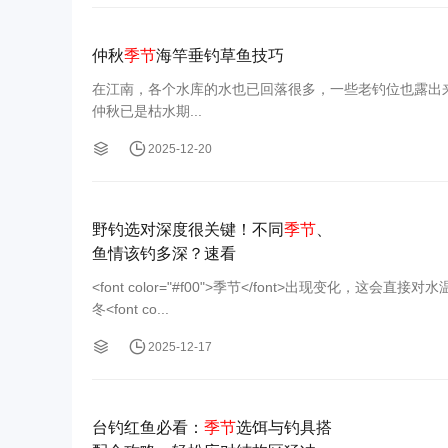
仲秋
季节
海竿垂钓草鱼技巧
在江南，各个水库的水也已回落很多，一些老钓位也露出
仲秋已是枯水期...
2025-12-20
野钓选对深度很关键！不同
季节
、
鱼情该钓多深？速看
<font color="#f00">季节</font>出现变
冬<font co...
2025-12-17
台钓红鱼必看：
季节
选饵与钓具搭