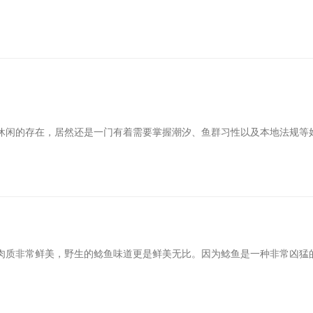
休闲的存在，居然还是一门有着需要掌握潮汐、鱼群习性以及本地法规等
肉质非常鲜美，野生的鲶鱼味道更是鲜美无比。因为鲶鱼是一种非常凶猛