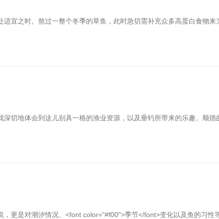
处适宜之时。熬过一整个冬季的草鱼，此时急切需补充众多高蛋白食物来
我深切地体会到这儿别具一格的渔业资源，以及垂钓所带来的乐趣。顺德
汐情况、<font color="#f00">季节</font>变化以及鱼的习性