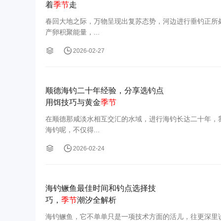
着
季节
走
春回大地之际，万物呈现出复苏态势，河边进行垂钓正所
产卵积聚能量，...
2026-02-27
顺德海钓二十年经验，分享选钓点
用饵技巧与黄金
季节
在顺德那咸淡水相互交汇的水域，进行海钓长达二十年，
海钓呢，不仅得...
2026-02-24
海钓鳜鱼最佳时间和钓点选择技
巧，
季节
潮汐全解析
海钓鳜鱼，它不单单只是一项技术方面的活儿，往更深里说，更是对潮