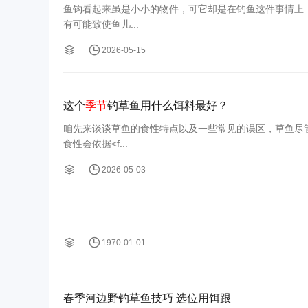
鱼钩看起来虽是小小的物件，可它却是在钓鱼这件事情上
有可能致使鱼儿...
2026-05-15
这个
季节
钓草鱼用什么饵料最好？
咱先来谈谈草鱼的食性特点以及一些常见的误区，草鱼尽
食性会依据<f...
2026-05-03
1970-01-01
春季河边野钓草鱼技巧 选位用饵跟