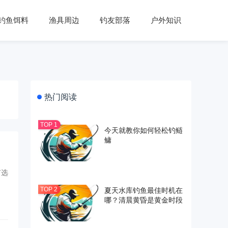
钓鱼饵料
渔具周边
钓友部落
户外知识
热门阅读
今天就教你如何轻松钓鲢
鳙
有选
夏天水库钓鱼最佳时机在
哪？清晨黄昏是黄金时段